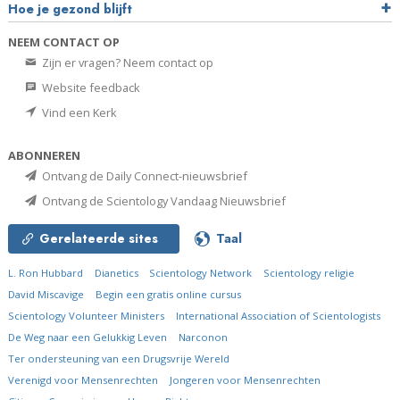
Hoe je gezond blijft
NEEM CONTACT OP
Zijn er vragen? Neem contact op
Website feedback
Vind een Kerk
ABONNEREN
Ontvang de Daily Connect-nieuwsbrief
Ontvang de Scientology Vandaag Nieuwsbrief
Gerelateerde sites
Taal
L. Ron Hubbard
Dianetics
Scientology Network
Scientology religie
David Miscavige
Begin een gratis online cursus
Scientology Volunteer Ministers
International Association of Scientologists
De Weg naar een Gelukkig Leven
Narconon
Ter ondersteuning van een Drugsvrije Wereld
Verenigd voor Mensenrechten
Jongeren voor Mensenrechten