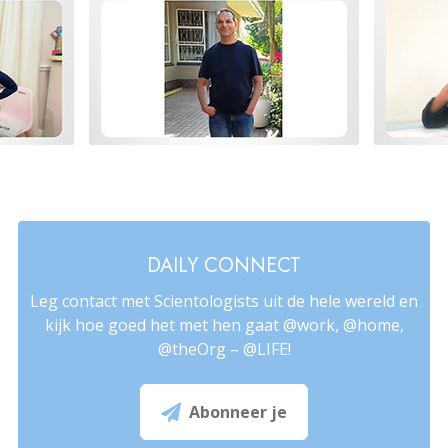
DAILY CONNECT
Leg contact met Scientologists uit de hele wereld en
kijk hoe goed het met hen gaat @work, @home,
@theOrg – @LIFE!
Abonneer je