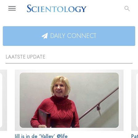
DAILY CONNECT
LAATSTE UPDATE
Jill is in de ‘Valley’ @life
Pat