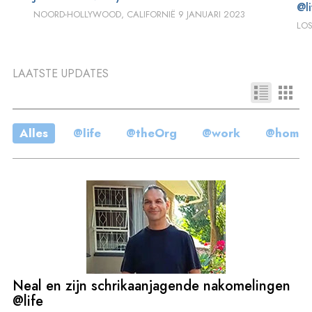
@li
NOORD-HOLLYWOOD, CALIFORNIË
9 JANUARI 2023
LOS
LAATSTE UPDATES
Alles
@life
@theOrg
@work
@home
Neal en zijn schrikaanjagende nakomelingen
@life