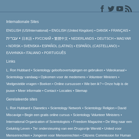
Internationale Sites
ENGLISH (US/International)
ENGLISH (United Kingdom)
DANSK
FRANÇAIS
עברית
日本語
РУССКИЙ
繁體中文
NEDERLANDS
DEUTSCH
MAGYAR
NORSK
SVENSKA
ESPAÑOL (LATINO)
ESPAÑOL (CASTELLANO)
ΕΛΛΗΝΙΚA
ITALIANO
PORTUGUÊS
Links
L. Ron Hubbard
Scientology geloofsovertuigingen en gebruiken
Videokanaal
Scientology vandaag
Opkomen voor de medemens
Volunteer Ministers
Veelgestelde vragen
Boeken
Online cursussen
Wie ben ik?
Onze hulp is de
jouwe
Meer informatie
Contact
Locaties
Sitemap
Gerelateerde sites
L. Ron Hubbard
Dianetics
Scientology Network
Scientology Religion
David
Miscavige
Begin een gratis online cursus
Scientology Volunteer Ministers
International Organization of Scientologists
Freedom Magazine
De Weg naar een
Gelukkig Leven
Ter ondersteuning van een Drugsvrije Wereld
United voor
Mensenrechten
Jongeren voor Mensenrechten
Citizens Commission for Human