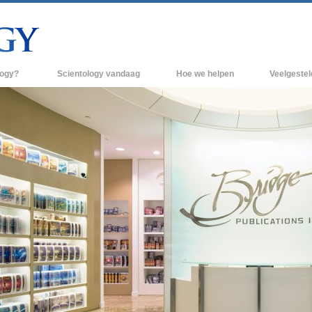
logy?
Scientology vandaag
Hoe we helpen
Veelgeste
raktijken
Scientology Kerken
Achtergrond 
des van Scientology
Nieuwe Scientology Kerken
Binnen in een
 zeggen over
Hogere Organisaties
De organisati
Flag Land Base
een scientoloog
Freewinds
k
Scientology beschikbaar maken voor de
en van Scientology
hele wereld
Dianetics
David Miscavige - Kerkelijk Leider van
Scientology