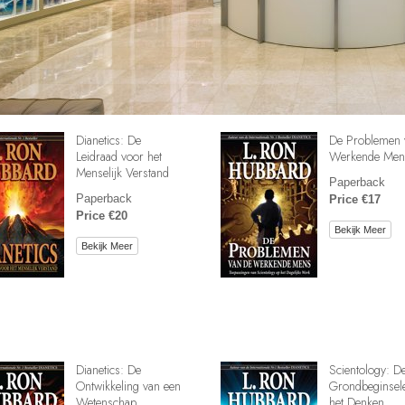
Dianetics: De
De Problemen 
Leidraad voor het
Werkende Men
Menselijk Verstand
Paperback
Paperback
Price €17
Price €20
Bekijk Meer
Bekijk Meer
Dianetics: De
Scientology: D
Ontwikkeling van een
Grondbeginsel
Wetenschap
het Denken