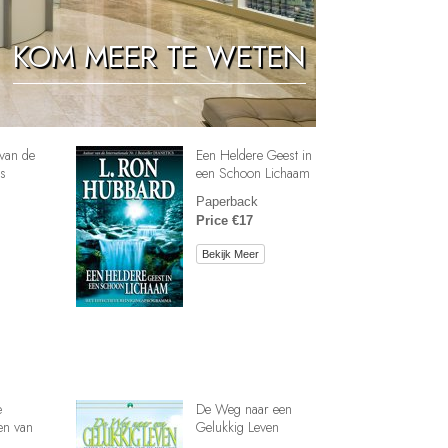
Oplossingen voor het Drugsprobleem
KOM MEER TE WETEN
Kinderen
Hulpmiddelen bij het Dagelijks Werk
Ethiek en de Condities
van de
Een Heldere Geest in
De Oorzaak van Onderdrukking
s
een Schoon Lichaam
Paperback
Feitenonderzoek
Price €17
De Grondbeginselen van Organiseren
Bekijk Meer
De Grondslagen van Public Relations
Taakstellingen en Doelen
De Technologie van Studeren
Communicatie
e
De Weg naar een
en van
Gelukkig Leven