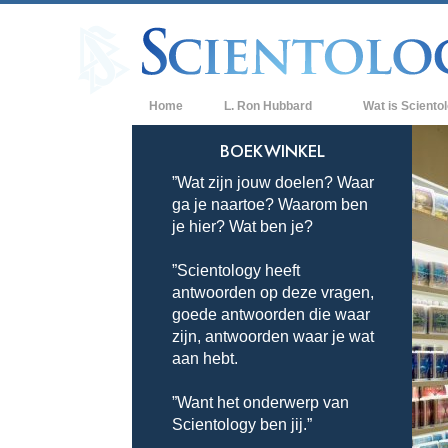
Home
L. Ron Hubbard
Wat is Sciento
Overtuigingen & P
BOEKWINKEL
”Wat zijn jouw doelen? Waar
De Credo’s en Co
ga je naartoe? Waarom ben
Wat scientologen
je hier? Wat ben je?
Scientology
”Scientology heeft
Maak kennis met 
antwoorden op deze vragen,
Binnen in een Ker
goede antwoorden die waar
zijn, antwoorden waar je wat
De Grondbeginsel
aan hebt.
Een Inleiding tot 
”Want het onderwerp van
Scientology ben jij.”
Liefde en Haat –
Wat is Grootheid?