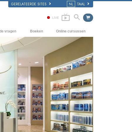
GERELATEERDE SITES
NL
TAAL
LIVE
lde vragen
Boeken
Online cursussen
en Grondbeginselen
Hoe men Conflicten moet oplossen
Beginnersboeken
 Kerk
De Drijfveren van het Bestaan
Luisterboeken
e van Scientology
De Componenten van Begrip
Introductielezingen
Oplossingen voor een Gevaarlijke
Films
Omgeving
Assisten voor Ziektes en Verwondingen
Integriteit en Eerlijkheid
Het Huwelijk
De Toonschaal van Emoties