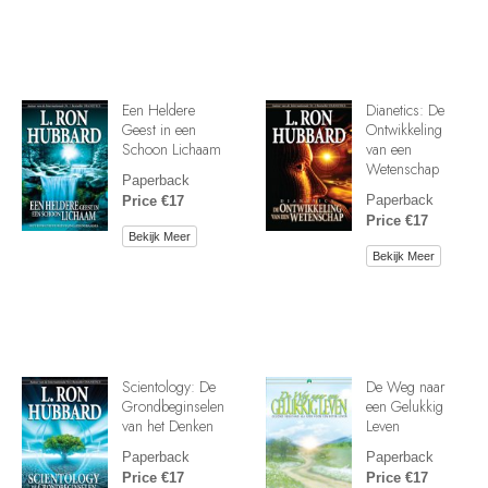
Een Heldere
Dianetics: De
Geest in een
Ontwikkeling
Schoon Lichaam
van een
Wetenschap
Paperback
Paperback
Price €17
Price €17
Bekijk Meer
Bekijk Meer
Scientology: De
De Weg naar
Grondbeginselen
een Gelukkig
van het Denken
Leven
Paperback
Paperback
Price €17
Price €17