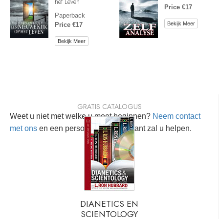
het Leven
Price €17
Paperback
Bekijk Meer
Price €17
Bekijk Meer
GRATIS CATALOGUS
Weet u niet met welke u moet beginnen?
Neem contact
met ons
en een persoonlijke consultant zal u helpen.
DIANETICS EN
SCIENTOLOGY