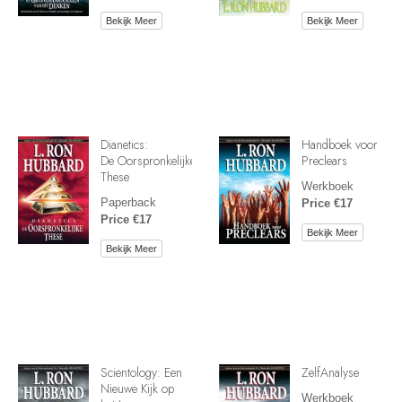
Bekijk Meer
Bekijk Meer
Dianetics:
Handboek voor
De Oorspronkelijke
Preclears
These
Werkboek
Paperback
Price €17
Price €17
Bekijk Meer
Bekijk Meer
Scientology: Een
ZelfAnalyse
Nieuwe Kijk op
Werkboek