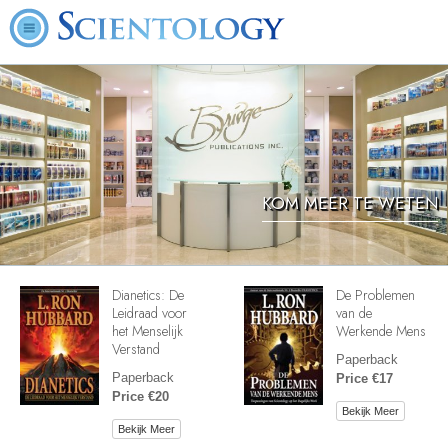
KOM MEER TE WETEN
Dianetics: De
De Problemen
Leidraad voor
van de
het Menselijk
Werkende Mens
Verstand
Paperback
Paperback
Price €17
Price €20
Bekijk Meer
Bekijk Meer