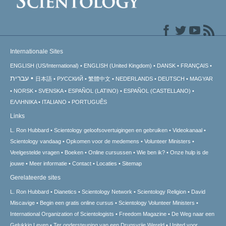
Internationale Sites
ENGLISH (US/International)
ENGLISH (United Kingdom)
DANSK
FRANÇAIS
עברית
日本語
РУССКИЙ
繁體中文
NEDERLANDS
DEUTSCH
MAGYAR
NORSK
SVENSKA
ESPAÑOL (LATINO)
ESPAÑOL (CASTELLANO)
ΕΛΛΗΝΙΚA
ITALIANO
PORTUGUÊS
Links
L. Ron Hubbard
Scientology geloofsovertuigingen en gebruiken
Videokanaal
Scientology vandaag
Opkomen voor de medemens
Volunteer Ministers
Veelgestelde vragen
Boeken
Online cursussen
Wie ben ik?
Onze hulp is de
jouwe
Meer informatie
Contact
Locaties
Sitemap
Gerelateerde sites
L. Ron Hubbard
Dianetics
Scientology Network
Scientology Religion
David
Miscavige
Begin een gratis online cursus
Scientology Volunteer Ministers
International Organization of Scientologists
Freedom Magazine
De Weg naar een
Gelukkig Leven
Ter ondersteuning van een Drugsvrije Wereld
United voor