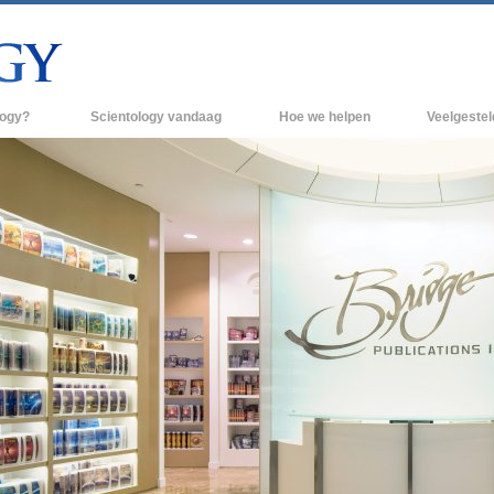
logy?
Scientology vandaag
Hoe we helpen
Veelgeste
raktijken
Scientology Kerken
Achtergrond 
des van Scientology
Nieuwe Scientology Kerken
Binnen in een
 zeggen over
Hogere Organisaties
De organisati
Flag Land Base
een scientoloog
Freewinds
k
Scientology beschikbaar maken voor de
en van Scientology
hele wereld
Dianetics
David Miscavige - Kerkelijk Leider van
Scientology