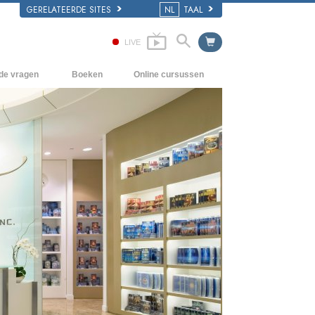
GERELATEERDE SITES
NL
TAAL
LIVE
lde vragen
Boeken
Online cursussen
en Grondbeginselen
Hoe men Conflicten moet oplossen
Beginnersboeken
 Kerk
De Drijfveren van het Bestaan
Luisterboeken
e van Scientology
De Componenten van Begrip
Introductielezingen
Oplossingen voor een Gevaarlijke
Films
Omgeving
Assisten voor Ziektes en Verwondingen
Integriteit en Eerlijkheid
Het Huwelijk
De Toonschaal van Emoties