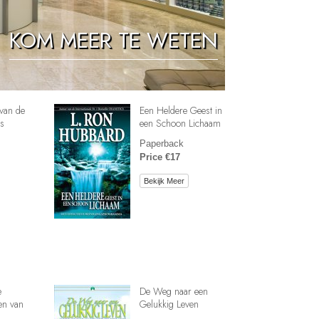
Oplossingen voor het Drugsprobleem
KOM MEER TE WETEN
Kinderen
Hulpmiddelen bij het Dagelijks Werk
Ethiek en de Condities
van de
Een Heldere Geest in
De Oorzaak van Onderdrukking
s
een Schoon Lichaam
Paperback
Feitenonderzoek
Price €17
De Grondbeginselen van Organiseren
Bekijk Meer
De Grondslagen van Public Relations
Taakstellingen en Doelen
De Technologie van Studeren
Communicatie
e
De Weg naar een
en van
Gelukkig Leven