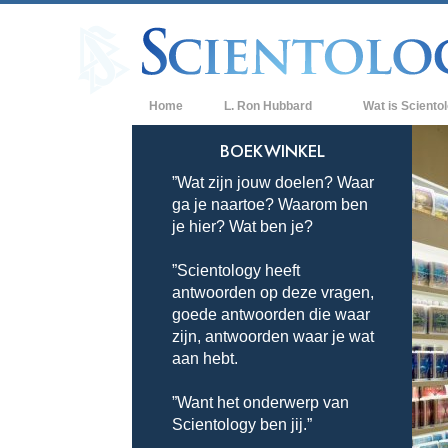
Home
L. Ron Hubbard
Wat is Sciento
Overtuigingen & P
BOEKWINKEL
”Wat zijn jouw doelen? Waar
De Credo’s en Co
ga je naartoe? Waarom ben
Wat scientologen
je hier? Wat ben je?
Scientology
”Scientology heeft
Maak kennis met 
antwoorden op deze vragen,
Binnen in een Ker
goede antwoorden die waar
zijn, antwoorden waar je wat
De Grondbeginsel
aan hebt.
Een Inleiding tot 
”Want het onderwerp van
Scientology ben jij.”
Liefde en Haat –
Wat is Grootheid?