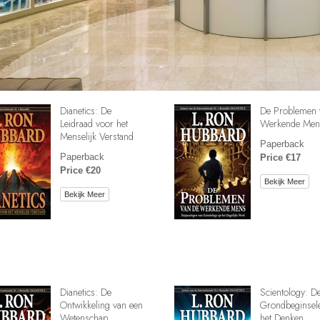
Dianetics: De
De Problemen 
Leidraad voor het
Werkende Men
Menselijk Verstand
Paperback
Paperback
Price €17
Price €20
Bekijk Meer
Bekijk Meer
Dianetics: De
Scientology: D
Ontwikkeling van een
Grondbeginsel
Wetenschap
het Denken