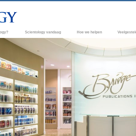
logy?
Scientology vandaag
Hoe we helpen
Veelgeste
raktijken
Scientology Kerken
Achtergrond 
des van Scientology
Nieuwe Scientology Kerken
Binnen in een
 zeggen over
Hogere Organisaties
De organisati
Flag Land Base
een scientoloog
Freewinds
k
Scientology beschikbaar maken voor de
en van Scientology
hele wereld
Dianetics
David Miscavige - Kerkelijk Leider van
Scientology