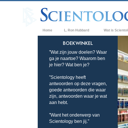
Home
L. Ron Hubbard
Wat is Sciento
Overtuigingen & P
BOEKWINKEL
”Wat zijn jouw doelen? Waar
De Credo’s en Co
ga je naartoe? Waarom ben
Wat scientologen
je hier? Wat ben je?
Scientology
”Scientology heeft
Maak kennis met 
antwoorden op deze vragen,
Binnen in een Ker
goede antwoorden die waar
zijn, antwoorden waar je wat
De Grondbeginsel
aan hebt.
Een Inleiding tot 
”Want het onderwerp van
Scientology ben jij.”
Liefde en Haat –
Wat is Grootheid?