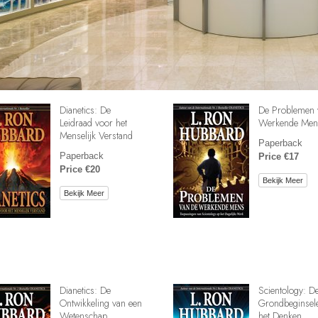
Dianetics: De
De Problemen 
Leidraad voor het
Werkende Men
Menselijk Verstand
Paperback
Paperback
Price €17
Price €20
Bekijk Meer
Bekijk Meer
Dianetics: De
Scientology: D
Ontwikkeling van een
Grondbeginsel
Wetenschap
het Denken