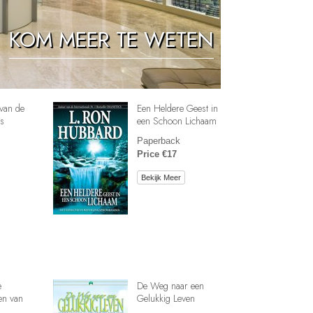
Oplossingen voor het Drugsprobleem
KOM MEER TE WETEN
Kinderen
Hulpmiddelen bij het Dagelijks Werk
Ethiek en de Condities
van de
Een Heldere Geest in
De Oorzaak van Onderdrukking
s
een Schoon Lichaam
Paperback
Feitenonderzoek
Price €17
De Grondbeginselen van Organiseren
Bekijk Meer
De Grondslagen van Public Relations
Taakstellingen en Doelen
De Technologie van Studeren
Communicatie
e
De Weg naar een
en van
Gelukkig Leven