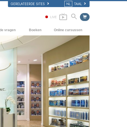
GERELATEERDE SITES
NL
TAAL
LIVE
lde vragen
Boeken
Online cursussen
en Grondbeginselen
Hoe men Conflicten moet oplossen
Beginnersboeken
 Kerk
De Drijfveren van het Bestaan
Luisterboeken
e van Scientology
De Componenten van Begrip
Introductielezingen
Oplossingen voor een Gevaarlijke
Films
Omgeving
Assisten voor Ziektes en Verwondingen
Integriteit en Eerlijkheid
Het Huwelijk
De Toonschaal van Emoties