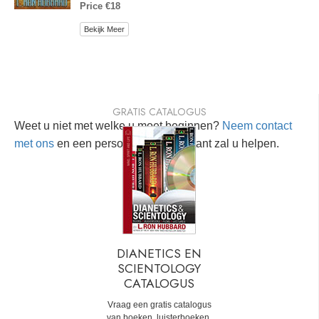
Price €18
Bekijk Meer
GRATIS CATALOGUS
Weet u niet met welke u moet beginnen?
Neem contact
met ons
en een persoonlijke consultant zal u helpen.
DIANETICS EN
SCIENTOLOGY
CATALOGUS
Vraag een gratis catalogus
van boeken, luisterboeken,