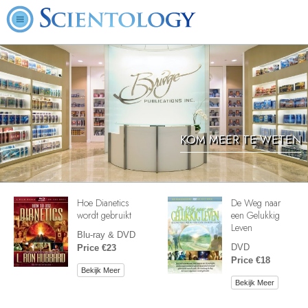
KOM MEER TE WETEN
Hoe Dianetics
De Weg naar
wordt gebruikt
een Gelukkig
Leven
Blu-ray & DVD
DVD
Price €23
Price €18
Bekijk Meer
Bekijk Meer