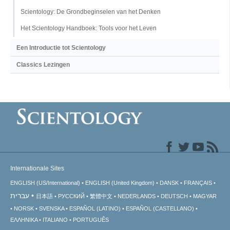
Scientology: De Grondbeginselen van het Denken
Het Scientology Handboek: Tools voor het Leven
Een Introductie tot Scientology
Classics Lezingen
Internationale Sites
ENGLISH (US/International)
ENGLISH (United Kingdom)
DANSK
FRANÇAIS
עברית
日本語
РУССКИЙ
繁體中文
NEDERLANDS
DEUTSCH
MAGYAR
NORSK
SVENSKA
ESPAÑOL (LATINO)
ESPAÑOL (CASTELLANO)
ΕΛΛΗΝΙΚA
ITALIANO
PORTUGUÊS