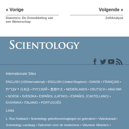
« Vorige
Volgende »
Dianetics: De Ontwikkeling van
ZelfAnalyse
een Wetenschap
Internationale Sites
ENGLISH (US/International)
ENGLISH (United Kingdom)
DANSK
FRANÇAIS
עברית
日本語
РУССКИЙ
繁體中文
NEDERLANDS
DEUTSCH
MAGYAR
NORSK
SVENSKA
ESPAÑOL (LATINO)
ESPAÑOL (CASTELLANO)
ΕΛΛΗΝΙΚA
ITALIANO
PORTUGUÊS
Links
L. Ron Hubbard
Scientology geloofsovertuigingen en gebruiken
Videokanaal
Scientology vandaag
Opkomen voor de medemens
Volunteer Ministers