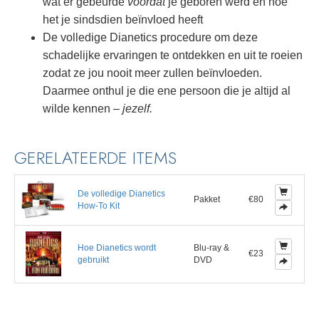
wat er gebeurde
voordat
je geboren werd en hoe
het je sindsdien beïnvloed heeft
De volledige Dianetics procedure om deze
schadelijke ervaringen te ontdekken en uit te roeien
zodat ze jou nooit meer zullen beïnvloeden.
Daarmee onthul je die ene persoon die je altijd al
wilde kennen –
jezelf.
GERELATEERDE ITEMS
De volledige Dianetics
Pakket
€80
How-To Kit
Hoe Dianetics wordt
Blu-ray &
€23
gebruikt
DVD