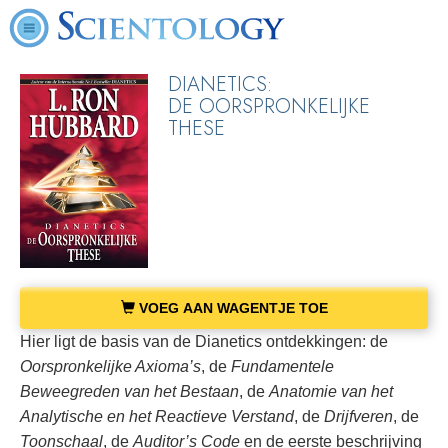
DIANETICS:
DE OORSPRONKELIJKE
THESE
VOEG AAN WAGENTJE TOE
Hier ligt de basis van de Dianetics ontdekkingen: de
Oorspronkelijke Axioma’s
, de
Fundamentele
Beweegreden van het Bestaan
, de
Anatomie van het
Analytische en het
Reactieve Verstand
, de
Drijfveren
, de
Toonschaal
, de
Auditor’s Code
en de eerste beschrijving