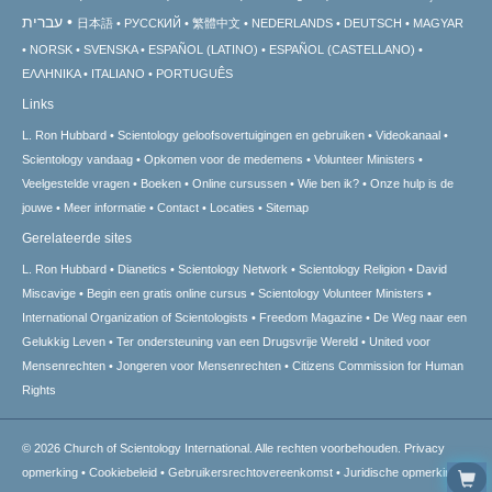
עברית
日本語
РУССКИЙ
繁體中文
NEDERLANDS
DEUTSCH
MAGYAR
NORSK
SVENSKA
ESPAÑOL (LATINO)
ESPAÑOL (CASTELLANO)
ΕΛΛΗΝΙΚA
ITALIANO
PORTUGUÊS
Links
L. Ron Hubbard
Scientology geloofsovertuigingen en gebruiken
Videokanaal
Scientology vandaag
Opkomen voor de medemens
Volunteer Ministers
Veelgestelde vragen
Boeken
Online cursussen
Wie ben ik?
Onze hulp is de
jouwe
Meer informatie
Contact
Locaties
Sitemap
Gerelateerde sites
L. Ron Hubbard
Dianetics
Scientology Network
Scientology Religion
David
Miscavige
Begin een gratis online cursus
Scientology Volunteer Ministers
International Organization of Scientologists
Freedom Magazine
De Weg naar een
Gelukkig Leven
Ter ondersteuning van een Drugsvrije Wereld
United voor
Mensenrechten
Jongeren voor Mensenrechten
Citizens Commission for Human
Rights
© 2026
Church of Scientology International.
Alle rechten voorbehouden.
Privacy
opmerking
•
Cookiebeleid
•
Gebruikersrechtovereenkomst
•
Juridische opmerking