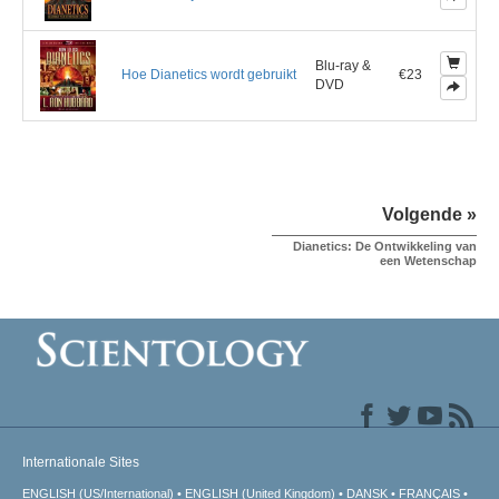
Blu-ray &
Hoe Dianetics wordt gebruikt
€23
DVD
Volgende »
Dianetics: De Ontwikkeling van
een Wetenschap
Internationale Sites
ENGLISH (US/International)
ENGLISH (United Kingdom)
DANSK
FRANÇAIS