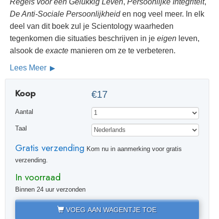
Regels voor een Gelukkig Leven
,
Persoonlijke Integriteit
,
De Anti-Sociale Persoonlijkheid
en nog veel meer. In elk
deel van dit boek zul je Scientology waarheden
tegenkomen die situaties beschrijven in je
eigen
leven,
alsook de
exacte
manieren om ze te verbeteren.
Lees Meer
Koop
€17
Aantal
Taal
Gratis verzending
Kom nu in aanmerking voor gratis
verzending.
In voorraad
Binnen 24 uur verzonden
VOEG AAN WAGENTJE TOE