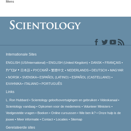
Mens
Internationale Sites
ENGLISH (US/International)
ENGLISH (United Kingdom)
DANSK
FRANÇAIS
עברית
日本語
РУССКИЙ
繁體中文
NEDERLANDS
DEUTSCH
MAGYAR
NORSK
SVENSKA
ESPAÑOL (LATINO)
ESPAÑOL (CASTELLANO)
ΕΛΛΗΝΙΚA
ITALIANO
PORTUGUÊS
Links
L. Ron Hubbard
Scientology geloofsovertuigingen en gebruiken
Videokanaal
Scientology vandaag
Opkomen voor de medemens
Volunteer Ministers
Veelgestelde vragen
Boeken
Online cursussen
Wie ben ik?
Onze hulp is de
jouwe
Meer informatie
Contact
Locaties
Sitemap
Gerelateerde sites