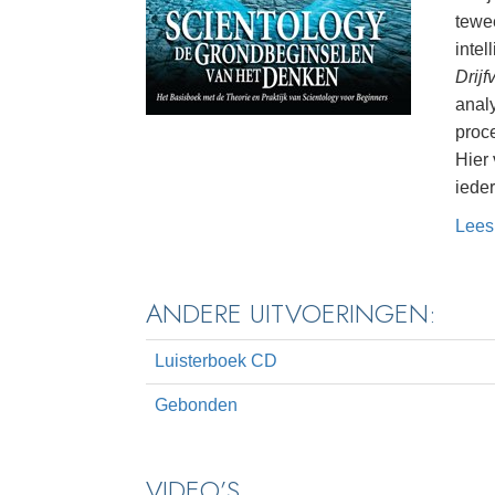
tewe
intel
Drij
anal
proc
Hier
ieder
Lees
ANDERE UITVOERINGEN:
Luisterboek CD
Gebonden
VIDEO’S