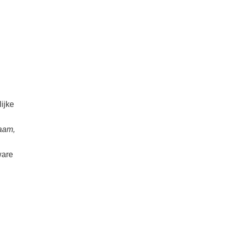
n
ijke
aam,
ware