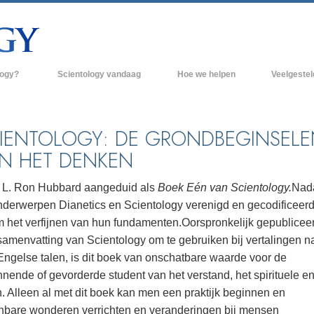
logy?
Scientology vandaag
Hoe we helpen
Veelgeste
raktijken
Scientology Kerken
Achtergrond 
des van Scientology
Nieuwe Scientology Kerken
Binnen in een
IENTOLOGY: DE GRONDBEGINSELE
N HET DENKEN
 zeggen over
Hogere Organisaties
De organisati
Flag Land Base
 L. Ron Hubbard aangeduid als
Boek Eén van Scientology.
Nada
een scientoloog
nderwerpen Dianetics en Scientology verenigd en gecodificeer
Freewinds
k
 het verfijnen van hun fundamenten.
Oorspronkelijk gepubliceer
Scientology beschikbaar maken voor de
samenvatting van Scientology om te gebruiken bij vertalingen n
en van Scientology
hele wereld
Engelse talen, is dit boek van onschatbare waarde voor de
Dianetics
David Miscavige - Kerkelijk Leider van
nende of gevorderde student van het verstand, het spirituele en
Scientology
. Alleen al met dit boek kan men een praktijk beginnen en
jnbare wonderen verrichten en veranderingen bij mensen