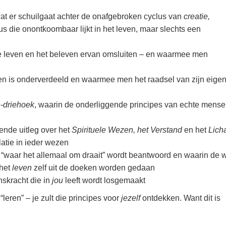
wat er schuilgaat achter de onafgebroken cyclus van
creatie,
us die onontkoombaar lijkt in het leven, maar slechts een
ele leven en het beleven ervan omsluiten – en waarmee men
ven is onderverdeeld en waarmee men het raadsel van zijn eige
-driehoek
, waarin de onderliggende principes van echte mensel
ende uitleg over het
Spirituele Wezen, het Verstand
en het
Lich
atie in ieder wezen
 “waar het allemaal om draait” wordt beantwoord en waarin de 
het
leven
zelf uit de doeken worden gedaan
skracht die in
jou
leeft wordt losgemaakt
“leren” – je zult die principes voor
jezelf
ontdekken.
Want dit is