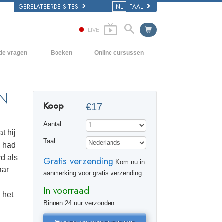
GERELATEERDE SITES
NL
TAAL
LIVE
lde vragen
Boeken
Online cursussen
en Grondbeginselen
Hoe men Conflicten moet oplossen
Beginnersboeken
 Kerk
De Drijfveren van het Bestaan
Luisterboeken
N
Koop
€17
e van Scientology
De Componenten van Begrip
Introductielezingen
Aantal
Oplossingen voor een Gevaarlijke
Films
t hij
Omgeving
Taal
d had
Assisten voor Ziektes en Verwondingen
d als
Gratis verzending
Kom nu in
aar
Integriteit en Eerlijkheid
aanmerking voor gratis verzending.
In voorraad
Het Huwelijk
 het
Binnen 24 uur verzonden
De Toonschaal van Emoties