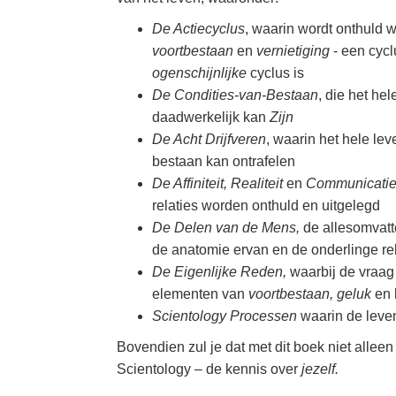
De Actiecyclus
, waarin wordt onthuld 
voortbestaan
en
vernietiging
- een cycl
ogenschijnlijke
cyclus is
De Condities-van-Bestaan
, die het h
daadwerkelijk kan
Zijn
De Acht Drijfveren
, waarin het hele le
bestaan kan ontrafelen
De Affiniteit, Realiteit
en
Communicatie
relaties worden onthuld en uitgelegd
De Delen van de Mens,
de allesomvatt
de anatomie ervan en de onderlinge rel
De Eigenlijke Reden,
waarbij de vraag
elementen van
voortbestaan, geluk
en 
Scientology Processen
waarin de leven
Bovendien zul je dat met dit boek niet alleen 
Scientology – de kennis over
jezelf.