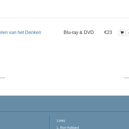
elen van het Denken
Blu-ray & DVD
€23
Links
L. Ron Hubbard