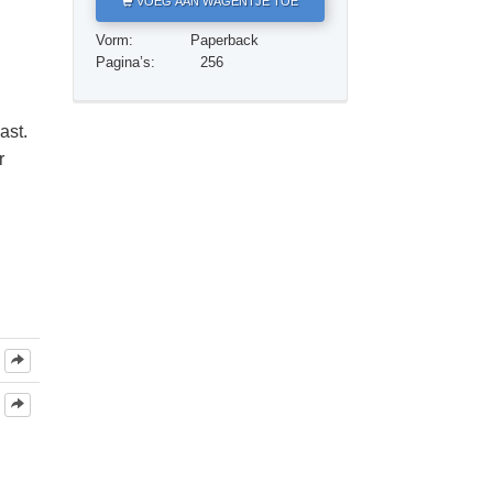
VOEG AAN WAGENTJE TOE
Oplossingen voor het Drugsprobleem
Vorm:
Paperback
Kinderen
Pagina’s:
256
Hulpmiddelen bij het Dagelijks Werk
ast.
Ethiek en de Condities
r
De Oorzaak van Onderdrukking
Feitenonderzoek
De Grondbeginselen van Organiseren
De Grondslagen van Public Relations
Taakstellingen en Doelen
De Technologie van Studeren
Communicatie