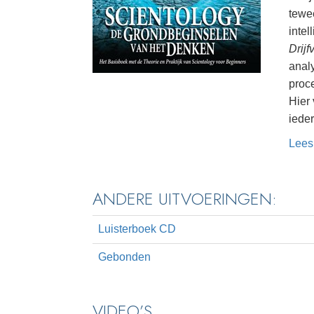
tewe
intel
Drij
anal
proc
Hier
ieder
Lees
ANDERE UITVOERINGEN:
Luisterboek CD
Gebonden
VIDEO’S