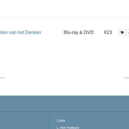
elen van het Denken
Blu-ray & DVD
€23
Links
L. Ron Hubbard