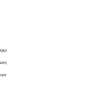
n
ijke
aam,
ware