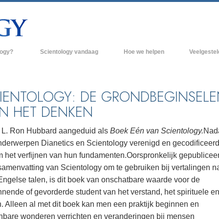
logy?
Scientology vandaag
Hoe we helpen
Veelgeste
raktijken
Scientology Kerken
Achtergrond 
des van Scientology
Nieuwe Scientology Kerken
Binnen in een
IENTOLOGY: DE GRONDBEGINSELE
N HET DENKEN
 zeggen over
Hogere Organisaties
De organisati
Flag Land Base
 L. Ron Hubbard aangeduid als
Boek Eén van Scientology.
Nada
een scientoloog
nderwerpen Dianetics en Scientology verenigd en gecodificeer
Freewinds
k
 het verfijnen van hun fundamenten.
Oorspronkelijk gepubliceer
Scientology beschikbaar maken voor de
samenvatting van Scientology om te gebruiken bij vertalingen n
en van Scientology
hele wereld
Engelse talen, is dit boek van onschatbare waarde voor de
Dianetics
David Miscavige - Kerkelijk Leider van
nende of gevorderde student van het verstand, het spirituele en
Scientology
. Alleen al met dit boek kan men een praktijk beginnen en
jnbare wonderen verrichten en veranderingen bij mensen