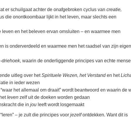
wat er schuilgaat achter de onafgebroken cyclus van
creatie,
us die onontkoombaar lijkt in het leven, maar slechts een
ele leven en het beleven ervan omsluiten – en waarmee men
ven is onderverdeeld en waarmee men het raadsel van zijn eige
-driehoek
, waarin de onderliggende principes van echte mensel
ende uitleg over het
Spirituele Wezen, het Verstand
en het
Lich
atie in ieder wezen
 “waar het allemaal om draait” wordt beantwoord en waarin de 
het
leven
zelf uit de doeken worden gedaan
skracht die in
jou
leeft wordt losgemaakt
“leren” – je zult die principes voor
jezelf
ontdekken.
Want dit is