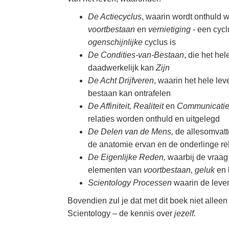
De Actiecyclus
, waarin wordt onthuld 
voortbestaan
en
vernietiging
- een cycl
ogenschijnlijke
cyclus is
De Condities-van-Bestaan
, die het h
daadwerkelijk kan
Zijn
De Acht Drijfveren
, waarin het hele le
bestaan kan ontrafelen
De Affiniteit, Realiteit
en
Communicatie
relaties worden onthuld en uitgelegd
De Delen van de Mens,
de allesomvatt
de anatomie ervan en de onderlinge rel
De Eigenlijke Reden,
waarbij de vraag
elementen van
voortbestaan, geluk
en 
Scientology Processen
waarin de leven
Bovendien zul je dat met dit boek niet alleen 
Scientology – de kennis over
jezelf.