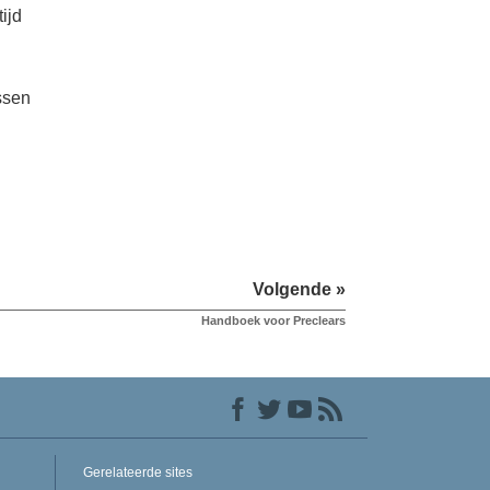
ijd
ssen
Volgende »
Handboek voor Preclears
Gerelateerde sites