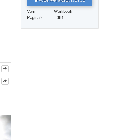
VOEG AAN WAGENTJE TOE
Oplossingen voor het Drugsprobleem
Vorm:
Werkboek
Kinderen
Pagina’s:
384
Hulpmiddelen bij het Dagelijks Werk
Ethiek en de Condities
De Oorzaak van Onderdrukking
Feitenonderzoek
De Grondbeginselen van Organiseren
De Grondslagen van Public Relations
Taakstellingen en Doelen
De Technologie van Studeren
Communicatie