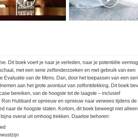
yse.
Dit boek voert je naar je verleden, naar je potentiële vermo
onschaal, met een serie zelfonderzoeken en met gebruik van een
de Evaluatie van de Mens. Dan, door het toepassen van een ser
elnemen aan het grote avontuur van zelfontdekking. Dit boek bev
case bereiken, van de hoogste tot de laagste – inclusief
t L. Ron Hubbard er opnieuw en opnieuw naar verwees tijdens de
d naar de hoogste staten. Kortom, dit boek beweegt niet alleen
ijna overal uit omhoog trekken. Daartoe behoren:
oed
ewustzijn