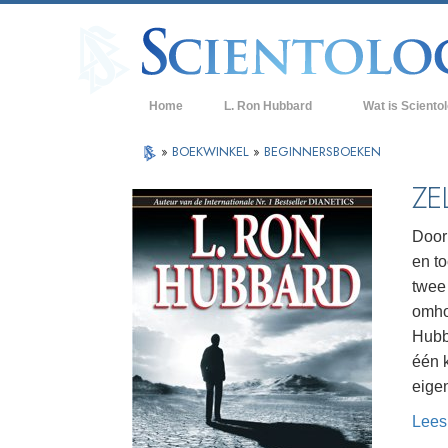
Home
L. Ron Hubbard
Wat is Sciento
Overtuigingen & P
»
BOEKWINKEL
»
BEGINNERSBOEKEN
De Credo’s en Co
ZE
Wat scientologen
Scientology
Door
en t
Maak kennis met 
twee
Binnen in een Ker
omhoo
Hubb
De Grondbeginsel
één 
Een Inleiding tot 
eigen
Lees
Liefde en Haat –
Wat is Grootheid?