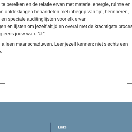
e bereiken en de relatie ervan met materie, energie, ruimte en t
n ontdekkingen behandelen met inbegrip van tijd, herinneren,
 en speciale auditinglijsten voor elk ervan
n en lijsten om jezelf altijd en overal met de krachtigste proce
nog eens jouw ware
“Ik”.
id alleen maar schaduwen. Leer jezelf kennen; niet slechts een
.
Links