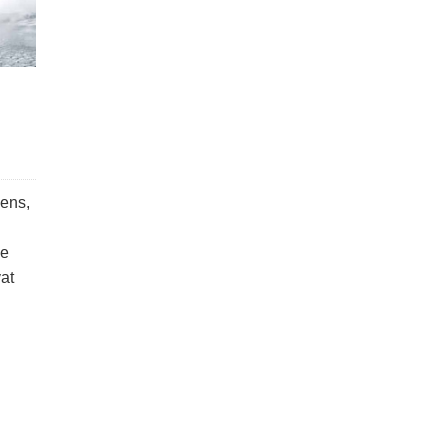
gens,
ie
at