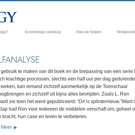
logy?
Scientology vandaag
Hoe we helpen
Veelgeste
raktijken
Scientology Kerken
Achtergrond 
des van Scientology
Nieuwe Scientology Kerken
Binnen in een
LFANALYSE
 zeggen over
Hogere Organisaties
De organisati
 gebruik te maken van dit boek en de toepassing van een serie l
Flag Land Base
och krachtige processen, slechts een half uur per dag gedurende
een scientoloog
 weken, kan iemand zichzelf aanmerkelijk op de Toonschaal
Freewinds
k
gbrengen en zichzelf uit bijna alles bevrijden. Zoals L. Ron
Scientology beschikbaar maken voor de
ard zei toen het werd gepubliceerd:
“Dit is splinternieuw.”
Want 
en van Scientology
hele wereld
klap had Ron voor iedereen de middelen verschaft om, geheel 
Dianetics
David Miscavige - Kerkelijk Leider van
 kracht, hun case en leven te verbeteren.
Scientology
 Meer