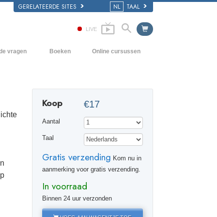
GERELATEERDE SITES
NL
TAAL
LIVE
lde vragen
Boeken
Online cursussen
en Grondbeginselen
Hoe men Conflicten moet oplossen
Beginnersboeken
 Kerk
De Drijfveren van het Bestaan
Luisterboeken
Koop
€17
e van Scientology
De Componenten van Begrip
Introductielezingen
ichte
Aantal
Oplossingen voor een Gevaarlijke
Films
Omgeving
Taal
Assisten voor Ziektes en Verwondingen
Gratis verzending
Kom nu in
in
Integriteit en Eerlijkheid
aanmerking voor gratis verzending.
op
In voorraad
Het Huwelijk
Binnen 24 uur verzonden
De Toonschaal van Emoties