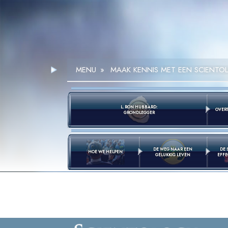
MENU
»
MAAK KENNIS MET EEN SCIENTO
L. RON HUBBARD:
OVERT
GRONDLEGGER
DE WEG NAAR EEN
DE 
HOE WE HELPEN
GELUKKIG LEVEN
EFFE