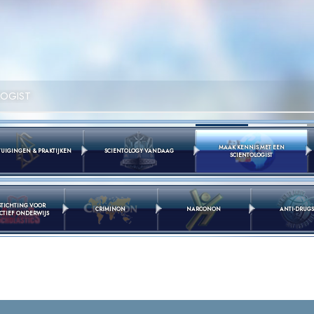
LOGIST
MAAK KENNIS MET EEN
UIGINGEN & PRAKTIJKEN
SCIENTOLOGY VANDAAG
SCIENTOLOGIST
STICHTING VOOR
CRIMINON
NARCONON
ANTI-DRUGS
CTIEF ONDERWIJS