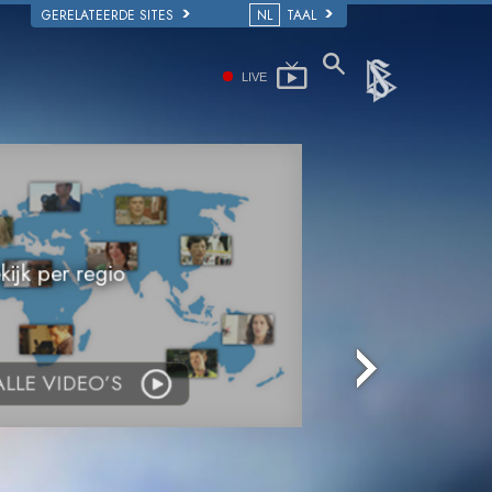
GERELATEERDE SITES
NL
TAAL
LIVE
kijk per regio
ALLE VIDEO’S