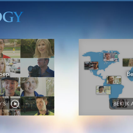
roep
Be
’S
BEKIJK