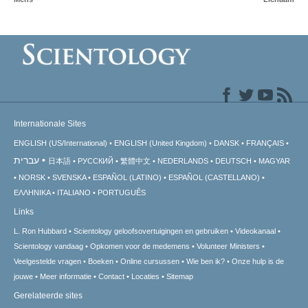
Internationale Sites
ENGLISH (US/International)
ENGLISH (United Kingdom)
DANSK
FRANÇAIS
עברית
日本語
РУССКИЙ
繁體中文
NEDERLANDS
DEUTSCH
MAGYAR
NORSK
SVENSKA
ESPAÑOL (LATINO)
ESPAÑOL (CASTELLANO)
ΕΛΛΗΝΙΚA
ITALIANO
PORTUGUÊS
Links
L. Ron Hubbard
Scientology geloofsovertuigingen en gebruiken
Videokanaal
Scientology vandaag
Opkomen voor de medemens
Volunteer Ministers
Veelgestelde vragen
Boeken
Online cursussen
Wie ben ik?
Onze hulp is de
jouwe
Meer informatie
Contact
Locaties
Sitemap
Gerelateerde sites