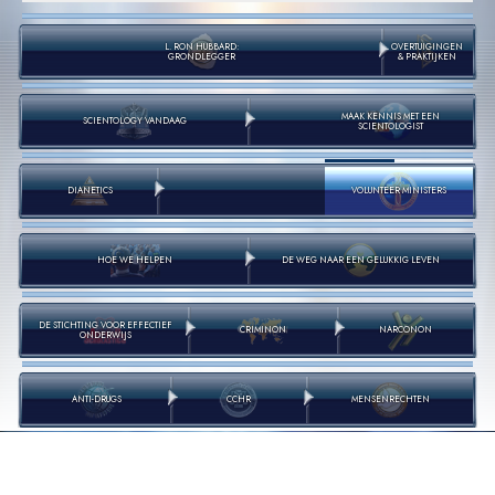
L. RON HUBBARD:
OVERTUIGINGEN
GRONDLEGGER
& PRAKTIJKEN
MAAK KENNIS MET EEN
SCIENTOLOGY VANDAAG
SCIENTOLOGIST
DIANETICS
VOLUNTEER MINISTERS
HOE WE HELPEN
DE WEG NAAR EEN GELUKKIG LEVEN
DE STICHTING VOOR EFFECTIEF
CRIMINON
NARCONON
ONDERWIJS
ANTI-DRUGS
CCHR
MENSEN­RECHTEN