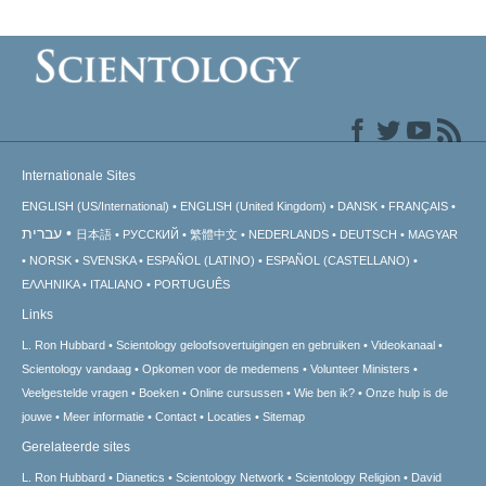
Internationale Sites
ENGLISH (US/International)
ENGLISH (United Kingdom)
DANSK
FRANÇAIS
עברית
日本語
РУССКИЙ
繁體中文
NEDERLANDS
DEUTSCH
MAGYAR
NORSK
SVENSKA
ESPAÑOL (LATINO)
ESPAÑOL (CASTELLANO)
ΕΛΛΗΝΙΚA
ITALIANO
PORTUGUÊS
Links
L. Ron Hubbard
Scientology geloofsovertuigingen en gebruiken
Videokanaal
Scientology vandaag
Opkomen voor de medemens
Volunteer Ministers
Veelgestelde vragen
Boeken
Online cursussen
Wie ben ik?
Onze hulp is de
jouwe
Meer informatie
Contact
Locaties
Sitemap
Gerelateerde sites
L. Ron Hubbard
Dianetics
Scientology Network
Scientology Religion
David