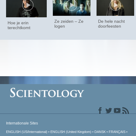
Ze zeiden – Ze
De hele nacht
Hoe je erin
logen
doorfeesten
terechtkomt
Internationale Sites
ENGLISH (US/International)
ENGLISH (United Kingdom)
DANSK
FRANÇAIS