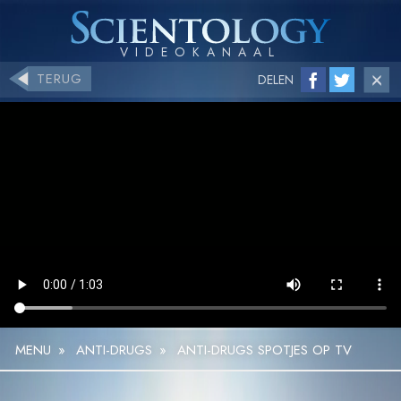
TERUG
DELEN
MENU
»
ANTI-DRUGS
»
ANTI-DRUGS SPOTJES OP TV