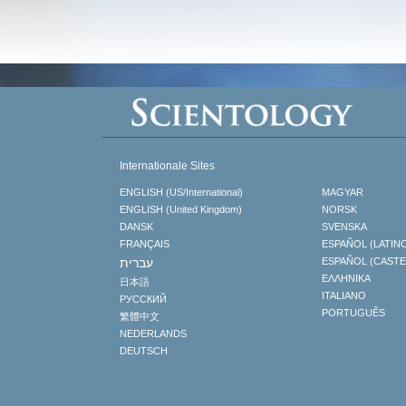
Internationale Sites
ENGLISH (US/International)
MAGYAR
ENGLISH (United Kingdom)
NORSK
DANSK
SVENSKA
FRANÇAIS
ESPAÑOL (LATIN
עברית
ESPAÑOL (CAST
ΕΛΛΗΝΙΚA
日本語
ITALIANO
РУССКИЙ
PORTUGUÊS
繁體中文
NEDERLANDS
DEUTSCH