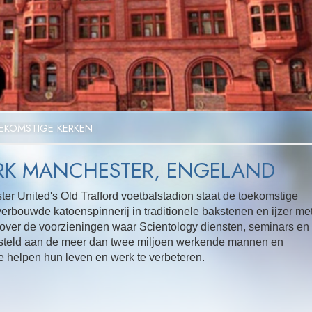
Video
EKOMSTIGE KERKEN
RK MANCHESTER, ENGELAND
er United's Old Trafford voetbalstadion staat de toekomstige
erbouwde katoenspinnerij in traditionele bakstenen en ijzer me
over de voorzieningen waar Scientology diensten, seminars en
steld aan de meer dan twee miljoen werkende mannen en
 helpen hun leven en werk te verbeteren.