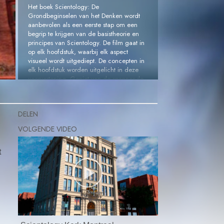
Het boek Scientology: De
Grondbeginselen van het Denken wordt
aanbevolen als een eerste stap om een
begrip te krijgen van de basistheorie en
principes van Scientology. De film gaat in
op elk hoofdstuk, waarbij elk aspect
visueel wordt uitgediept. De concepten in
elk hoofdstuk worden uitgelicht in deze
voorvertoning. Geniet van de spannende
tocht naar jezelf.
Bekijk een fragment »
DELEN
t