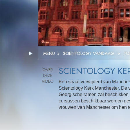
MENU
»
SCIENTOLOGY VANDAAG
»
TO
SCIENTOLOGY KE
Een straat verwijderd van Manchest
Scientology Kerk Manchester. De v
Georgische ramen zal beschikken 
cursussen beschikbaar worden ge
vrouwen van Manchester om hen te