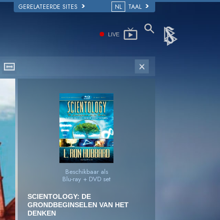
GERELATEERDE SITES
NL
TAAL
LIVE
Beschikbaar als
Blu-ray + DVD set
SCIENTOLOGY: DE
GRONDBEGINSELEN VAN HET
DENKEN