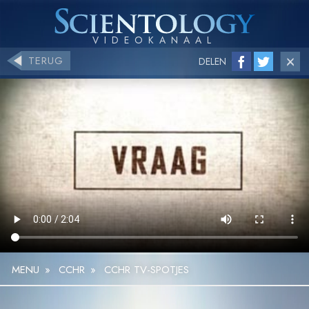
TERUG
DELEN
MENU
»
CCHR
»
CCHR TV-SPOTJES