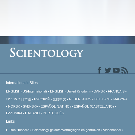
Internationale Sites
ENGLISH (US/International)
ENGLISH (United Kingdom)
DANSK
FRANÇAIS
עברית
日本語
РУССКИЙ
繁體中文
NEDERLANDS
DEUTSCH
MAGYAR
NORSK
SVENSKA
ESPAÑOL (LATINO)
ESPAÑOL (CASTELLANO)
ΕΛΛΗΝΙΚA
ITALIANO
PORTUGUÊS
Links
L. Ron Hubbard
Scientology geloofsovertuigingen en gebruiken
Videokanaal