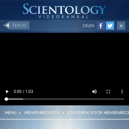
TERUG
DELEN
MENU
»
MENSEN­RECHTEN
»
JONGEREN VOOR MENSENRECHT