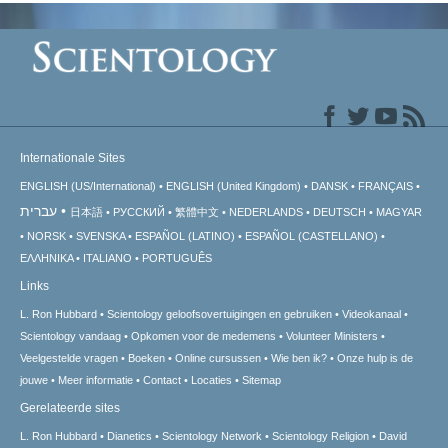
Internationale Sites
ENGLISH (US/International)
ENGLISH (United Kingdom)
DANSK
FRANÇAIS
עברית
日本語
РУССКИЙ
繁體中文
NEDERLANDS
DEUTSCH
MAGYAR
NORSK
SVENSKA
ESPAÑOL (LATINO)
ESPAÑOL (CASTELLANO)
ΕΛΛΗΝΙΚA
ITALIANO
PORTUGUÊS
Links
L. Ron Hubbard
Scientology geloofsovertuigingen en gebruiken
Videokanaal
Scientology vandaag
Opkomen voor de medemens
Volunteer Ministers
Veelgestelde vragen
Boeken
Online cursussen
Wie ben ik?
Onze hulp is de
jouwe
Meer informatie
Contact
Locaties
Sitemap
Gerelateerde sites
L. Ron Hubbard
Dianetics
Scientology Network
Scientology Religion
David