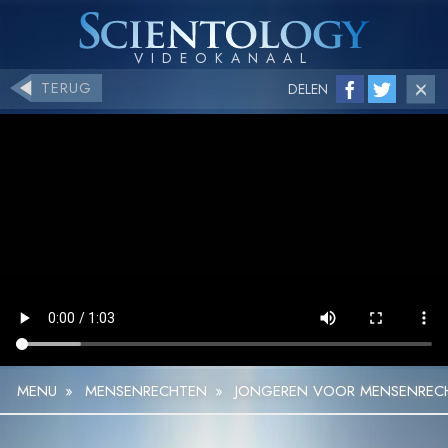
TERUG
DELEN
MENU
»
MENSEN­RECHTEN
»
JONGEREN VOOR MENSENRECHT