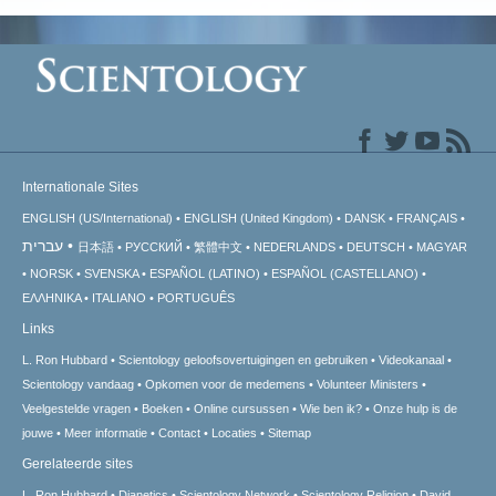
Internationale Sites
ENGLISH (US/International)
ENGLISH (United Kingdom)
DANSK
FRANÇAIS
עברית
日本語
РУССКИЙ
繁體中文
NEDERLANDS
DEUTSCH
MAGYAR
NORSK
SVENSKA
ESPAÑOL (LATINO)
ESPAÑOL (CASTELLANO)
ΕΛΛΗΝΙΚA
ITALIANO
PORTUGUÊS
Links
L. Ron Hubbard
Scientology geloofsovertuigingen en gebruiken
Videokanaal
Scientology vandaag
Opkomen voor de medemens
Volunteer Ministers
Veelgestelde vragen
Boeken
Online cursussen
Wie ben ik?
Onze hulp is de
jouwe
Meer informatie
Contact
Locaties
Sitemap
Gerelateerde sites
L. Ron Hubbard
Dianetics
Scientology Network
Scientology Religion
David