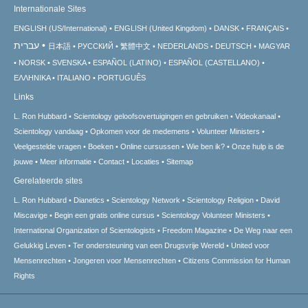
Internationale Sites
ENGLISH (US/International)
ENGLISH (United Kingdom)
DANSK
FRANÇAIS
עברית
日本語
РУССКИЙ
繁體中文
NEDERLANDS
DEUTSCH
MAGYAR
NORSK
SVENSKA
ESPAÑOL (LATINO)
ESPAÑOL (CASTELLANO)
ΕΛΛΗΝΙΚA
ITALIANO
PORTUGUÊS
Links
L. Ron Hubbard
Scientology geloofsovertuigingen en gebruiken
Videokanaal
Scientology vandaag
Opkomen voor de medemens
Volunteer Ministers
Veelgestelde vragen
Boeken
Online cursussen
Wie ben ik?
Onze hulp is de
jouwe
Meer informatie
Contact
Locaties
Sitemap
Gerelateerde sites
L. Ron Hubbard
Dianetics
Scientology Network
Scientology Religion
David
Miscavige
Begin een gratis online cursus
Scientology Volunteer Ministers
International Organization of Scientologists
Freedom Magazine
De Weg naar een
Gelukkig Leven
Ter ondersteuning van een Drugsvrije Wereld
United voor
Mensenrechten
Jongeren voor Mensenrechten
Citizens Commission for Human
Rights