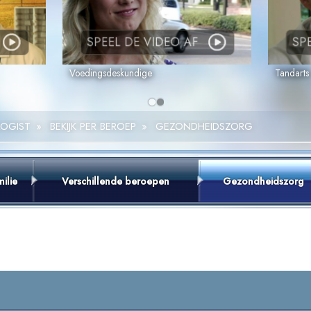
SPEEL DE VIDEO AF
SP
Voedingsdeskundige
Tandarts
LOGIST
»
BEKIJK PER BEROEP
»
GEZONDHEIDSZORG
ilie
Verschillende beroepen
Gezondheidszorg