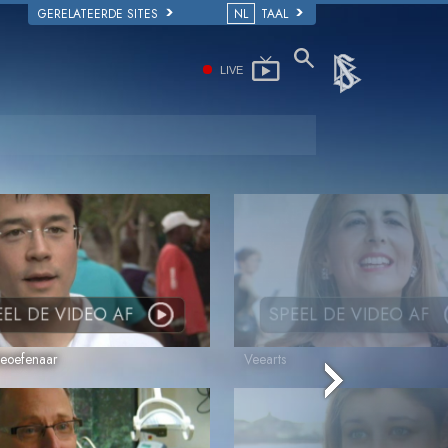
GERELATEERDE SITES
NL
TAAL
LIVE
EEL DE VIDEO AF
SPEEL DE VIDEO AF
Beoefenaar
Veearts