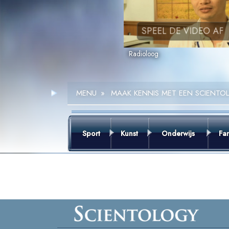
SPEEL DE VIDEO AF
Radioloog
MENU
»
MAAK KENNIS MET EEN SCIENTO
Sport
Kunst
Onderwijs
Fam