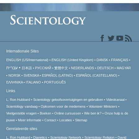
Internationale Sites
ENGLISH (US/International)
ENGLISH (United Kingdom)
DANSK
FRANÇAIS
עברית
日本語
РУССКИЙ
繁體中文
NEDERLANDS
DEUTSCH
MAGYAR
NORSK
SVENSKA
ESPAÑOL (LATINO)
ESPAÑOL (CASTELLANO)
ΕΛΛΗΝΙΚA
ITALIANO
PORTUGUÊS
Links
L. Ron Hubbard
Scientology geloofsovertuigingen en gebruiken
Videokanaal
Scientology vandaag
Opkomen voor de medemens
Volunteer Ministers
Veelgestelde vragen
Boeken
Online cursussen
Wie ben ik?
Onze hulp is de
jouwe
Meer informatie
Contact
Locaties
Sitemap
Gerelateerde sites
L. Ron Hubbard
Dianetics
Scientology Network
Scientology Religion
David