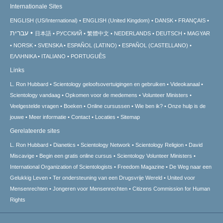
Internationale Sites
ENGLISH (US/International)
ENGLISH (United Kingdom)
DANSK
FRANÇAIS
עברית
日本語
РУССКИЙ
繁體中文
NEDERLANDS
DEUTSCH
MAGYAR
NORSK
SVENSKA
ESPAÑOL (LATINO)
ESPAÑOL (CASTELLANO)
ΕΛΛΗΝΙΚA
ITALIANO
PORTUGUÊS
Links
L. Ron Hubbard
Scientology geloofsovertuigingen en gebruiken
Videokanaal
Scientology vandaag
Opkomen voor de medemens
Volunteer Ministers
Veelgestelde vragen
Boeken
Online cursussen
Wie ben ik?
Onze hulp is de
jouwe
Meer informatie
Contact
Locaties
Sitemap
Gerelateerde sites
L. Ron Hubbard
Dianetics
Scientology Network
Scientology Religion
David
Miscavige
Begin een gratis online cursus
Scientology Volunteer Ministers
International Organization of Scientologists
Freedom Magazine
De Weg naar een
Gelukkig Leven
Ter ondersteuning van een Drugsvrije Wereld
United voor
Mensenrechten
Jongeren voor Mensenrechten
Citizens Commission for Human
Rights