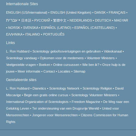
Internationale Sites
ENGLISH (US/International)
ENGLISH (United Kingdom)
DANSK
FRANÇAIS
עברית
日本語
РУССКИЙ
繁體中文
NEDERLANDS
DEUTSCH
MAGYAR
NORSK
SVENSKA
ESPAÑOL (LATINO)
ESPAÑOL (CASTELLANO)
ΕΛΛΗΝΙΚA
ITALIANO
PORTUGUÊS
Links
L. Ron Hubbard
Scientology geloofsovertuigingen en gebruiken
Videokanaal
Scientology vandaag
Opkomen voor de medemens
Volunteer Ministers
Veelgestelde vragen
Boeken
Online cursussen
Wie ben ik?
Onze hulp is de
jouwe
Meer informatie
Contact
Locaties
Sitemap
Gerelateerde sites
L. Ron Hubbard
Dianetics
Scientology Network
Scientology Religion
David
Miscavige
Begin een gratis online cursus
Scientology Volunteer Ministers
International Organization of Scientologists
Freedom Magazine
De Weg naar een
Gelukkig Leven
Ter ondersteuning van een Drugsvrije Wereld
United voor
Mensenrechten
Jongeren voor Mensenrechten
Citizens Commission for Human
Rights