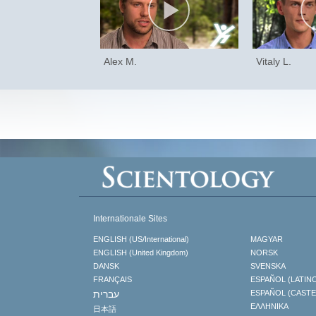
Alex M.
Vitaly L.
Internationale Sites
ENGLISH (US/International)
MAGYAR
ENGLISH (United Kingdom)
NORSK
DANSK
SVENSKA
FRANÇAIS
ESPAÑOL (LATIN
עברית
ESPAÑOL (CAST
ΕΛΛΗΝΙΚA
日本語