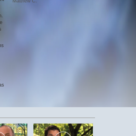
Matthew C.
n.
de
s
ns
as