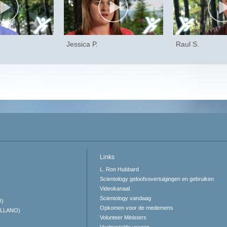
Jessica P.
Raul S.
Links
L. Ron Hubbard
Scientology geloofsovertuigingen en gebruiken
Videokanaal
Scientology vandaag
O)
Opkomen voor de medemens
ELLANO)
Volunteer Ministers