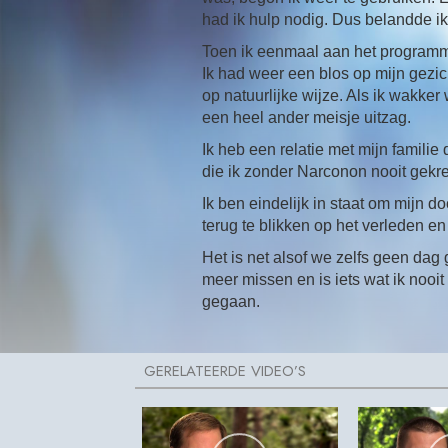
had ik hulp nodig. Dus belandde ik 
Toen ik eenmaal aan het programma
Ik had weer een blos op mijn gezic
op natuurlijke wijze. Als ik wakker 
een heel ander meisje uitzag.
Ik heb een relatie met mijn famili
die ik zonder Narconon nooit gek
Ik ben eindelijk in staat om mijn do
terug te blikken op het verleden en 
Het is net alsof we zelfs geen dag 
meer missen en is iets wat ik noo
gegaan.