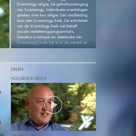
Scientology religie, De geloofsovertuiging
van Scientology, Individuele scientologen
spreken over hun religie, Een rondleiding
door een Scientology Kerk, De activiteiten
van de Scientology Kerk wat betreft
sociale verbeteringsprogramma's,
Dianetics (voorloper en deelstudie van
Scientology) zoals het er in de wereld op
dit moment voorstaat.
VRAAG DE GRATIS DVD
AAN »
DELEN
n
g
nt