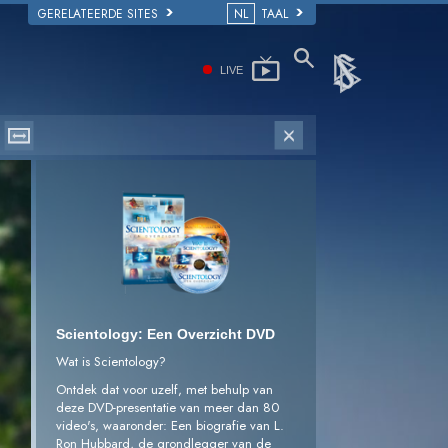
GERELATEERDE SITES
NL
TAAL
LIVE
Scientology: Een Overzicht DVD
Wat is Scientology?
Ontdek dat voor uzelf, met behulp van
deze DVD-presentatie van meer dan 80
video's, waaronder: Een biografie van L.
Ron Hubbard, de grondlegger van de