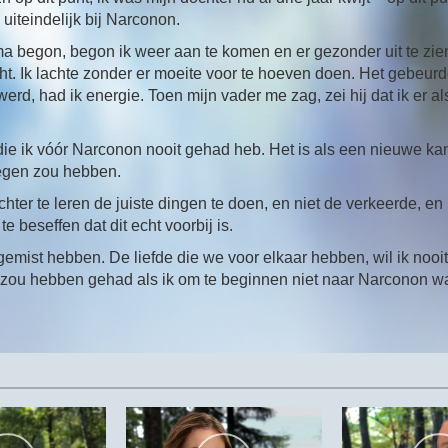
uiteindelijk bij Narconon.
 begon, begon ik weer aan te komen en er gezonder uit te zie
ht. Ik lachte zonder er moeite voor te hoeven doen. Het gebeur
werd, had ik energie. Toen mijn vader me zag, zei hij dat ik er al
e die ik vóór Narconon nooit gehad heb. Het is als een nieuwe ka
regen zou hebben.
chter te leren de juiste dingen te doen, en niet de verkeerde, en
te beseffen dat dit echt voorbij is.
gemist hebben. De liefde die we voor elkaar hebben, wil ik nooit
it zou hebben gehad als ik om te beginnen niet naar Narconon w