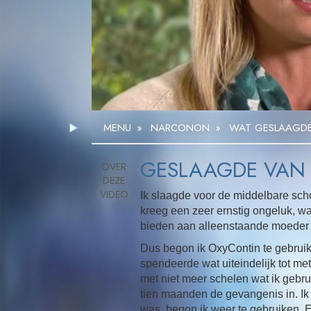
MENU
»
NARCONON
»
WAT GESLAAGD
GESLAAGDE VAN
Ik slaagde voor de middelbare scho
kreeg een zeer ernstig ongeluk, w
bieden aan alleenstaande moeder t
Dus begon ik OxyContin te gebruike
spendeerde wat uiteindelijk tot me
met niet meer schelen wat ik gebrui
tien maanden de gevangenis in. Ik 
was, begon ik weer te gebruiken. En 