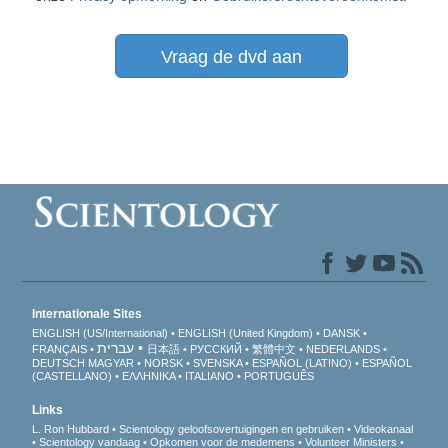
Vraag de dvd aan
Internationale Sites
ENGLISH (US/International)
ENGLISH (United Kingdom)
DANSK
עברית
FRANÇAIS
日本語
РУССКИЙ
繁體中文
NEDERLANDS
DEUTSCH
MAGYAR
NORSK
SVENSKA
ESPAÑOL (LATINO)
ESPAÑOL
(CASTELLANO)
ΕΛΛΗΝΙΚA
ITALIANO
PORTUGUÊS
Links
L. Ron Hubbard
Scientology geloofsovertuigingen en gebruiken
Videokanaal
Scientology vandaag
Opkomen voor de medemens
Volunteer Ministers