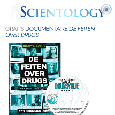
L. Ron
Wat is
Scientology
Pastoraal
Veelgestelde
Online
Boeken
Hubbard
Scientology?
vandaag
Werkers
vragen
cursusse
DELEN
GRATIS
DOCUMENTAIRE
DE FEITEN
OVER DRUGS