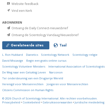
Website feedback
Vind een Kerk
ABONNEREN
Ontvang de Daily Connect-nieuwsbrief
Ontvang de Scientology Vandaag Nieuwsbrief
Gerelateerde sites
Taal
L. Ron Hubbard
Dianetics
Scientology Network
Scientology religie
David Miscavige
Begin een gratis online cursus
Scientology Volunteer Ministers
International Association of Scientologists
De Weg naar een Gelukkig Leven
Narconon
Ter ondersteuning van een Drugsvrije Wereld
Verenigd voor Mensenrechten
Jongeren voor Mensenrechten
Citizens Commission on Human Rights
© 2026
Church of Scientology International.
Alle rechten voorbehouden.
Privacybeleid
•
Cookiebeleid
•
Gebruiksvoorwaarden
•
Juridische mededeling