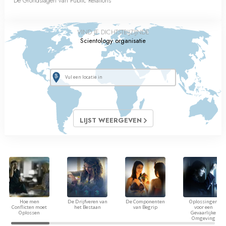
De Grondslagen van Public Relations
VIND JE DICHTSTBIJZIJNDE
Scientology organisatie
LIJST WEERGEVEN
Hoe men
De Drijfveren van
De Componenten
Oplossingen
Conflicten moet
het Bestaan
van Begrip
voor een
Oplossen
Gevaarlijke
Omgeving