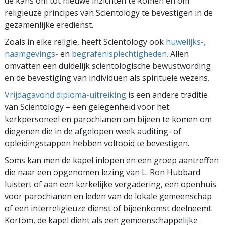
de kans om tot nieuwe inzichten te komen en om
religieuze principes van Scientology te bevestigen in de
gezamenlijke eredienst.
Zoals in elke religie, heeft Scientology ook
huwelijks-
,
naamgevings-
en
begrafenisplechtigheden.
Allen
omvatten een duidelijk scientologische bewustwording
en de bevestiging van individuen als spirituele wezens.
Vrijdagavond diploma-uitreiking
is een andere traditie
van Scientology – een gelegenheid voor het
kerkpersoneel en parochianen om bijeen te komen om
diegenen die in de afgelopen week auditing- of
opleidingstappen hebben voltooid te bevestigen.
Soms kan men de kapel inlopen en een groep aantreffen
die naar een opgenomen lezing van L. Ron Hubbard
luistert of aan een kerkelijke vergadering, een openhuis
voor parochianen en leden van de lokale gemeenschap
of een interreligieuze dienst of bijeenkomst deelneemt.
Kortom, de kapel dient als een gemeenschappelijke