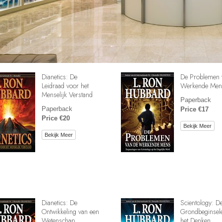
Dianetics: De
De Problemen 
Leidraad voor het
Werkende Men
Menselijk Verstand
Paperback
Paperback
Price €17
Price €20
Bekijk Meer
Bekijk Meer
Dianetics: De
Scientology: D
Ontwikkeling van een
Grondbeginsel
Wetenschap
het Denken