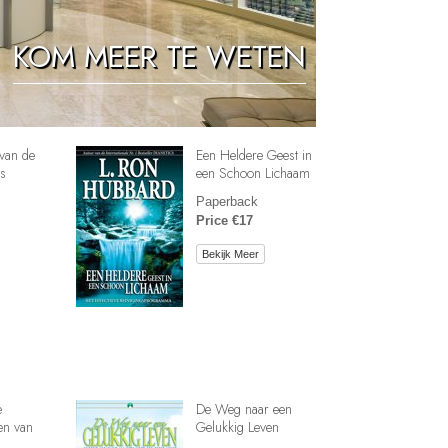
Oplossingen voor het Drugsprobleem
KOM MEER TE WETEN
Kinderen
Hulpmiddelen bij het Dagelijks Werk
Ethiek en de Condities
van de
Een Heldere Geest in
De Oorzaak van Onderdrukking
s
een Schoon Lichaam
Paperback
Feitenonderzoek
Price €17
De Grondbeginselen van Organiseren
Bekijk Meer
De Grondslagen van Public Relations
Taakstellingen en Doelen
De Technologie van Studeren
Communicatie
e
De Weg naar een
en van
Gelukkig Leven