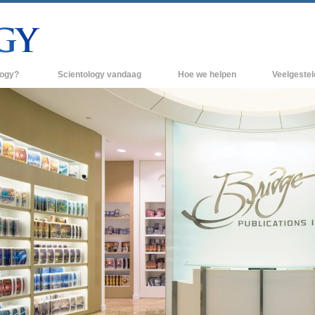
logy?
Scientology vandaag
Hoe we helpen
Veelgeste
raktijken
Scientology Kerken
Achtergrond 
des van Scientology
Nieuwe Scientology Kerken
Binnen in een
 zeggen over
Hogere Organisaties
De organisati
Flag Land Base
een scientoloog
Freewinds
k
Scientology beschikbaar maken voor de
en van Scientology
hele wereld
Dianetics
David Miscavige - Kerkelijk Leider van
Scientology