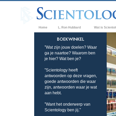
Home
L. Ron Hubbard
Wat is Sciento
Overtuigingen & P
BOEKWINKEL
”Wat zijn jouw doelen? Waar
De Credo’s en Co
ga je naartoe? Waarom ben
Wat scientologen
je hier? Wat ben je?
Scientology
”Scientology heeft
Maak kennis met 
antwoorden op deze vragen,
Binnen in een Ker
goede antwoorden die waar
zijn, antwoorden waar je wat
De Grondbeginsel
aan hebt.
Een Inleiding tot 
”Want het onderwerp van
Scientology ben jij.”
Liefde en Haat –
Wat is Grootheid?