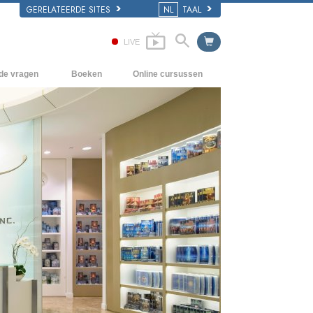
GERELATEERDE SITES
NL
TAAL
LIVE
lde vragen
Boeken
Online cursussen
en Grondbeginselen
Hoe men Conflicten moet oplossen
Beginnersboeken
 Kerk
De Drijfveren van het Bestaan
Luisterboeken
e van Scientology
De Componenten van Begrip
Introductielezingen
Oplossingen voor een Gevaarlijke
Films
Omgeving
Assisten voor Ziektes en Verwondingen
Integriteit en Eerlijkheid
Het Huwelijk
De Toonschaal van Emoties