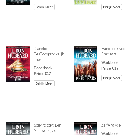
Bekijk Meer
Bekijk Meer
Dianetics:
Handboek voor
De Oorspronkelijke
Preclears
These
Werkboek
Paperback
Price €17
Price €17
Bekijk Meer
Bekijk Meer
Scientology: Een
ZelfAnalyse
Nieuwe Kijk op
Werkboek