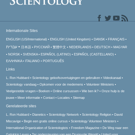
Internationale Sites
ENGLISH (US/International)
ENGLISH (United Kingdom)
DANSK
FRANÇAIS
עברית
日本語
РУССКИЙ
繁體中文
NEDERLANDS
DEUTSCH
MAGYAR
NORSK
SVENSKA
ESPAÑOL (LATINO)
ESPAÑOL (CASTELLANO)
ΕΛΛΗΝΙΚA
ITALIANO
PORTUGUÊS
Links
L. Ron Hubbard
Scientology geloofsovertuigingen en gebruiken
Videokanaal
Scientology vandaag
Opkomen voor de medemens
Volunteer Ministers
Veelgestelde vragen
Boeken
Online cursussen
Wie ben ik?
Onze hulp is de
jouwe
Meer informatie
Contact
Locaties
Sitemap
Gerelateerde sites
L. Ron Hubbard
Dianetics
Scientology Network
Scientology Religion
David
Miscavige
Begin een gratis online cursus
Scientology Volunteer Ministers
International Organization of Scientologists
Freedom Magazine
De Weg naar een
Gelukkig Leven
Ter ondersteuning van een Drugsvrije Wereld
United voor