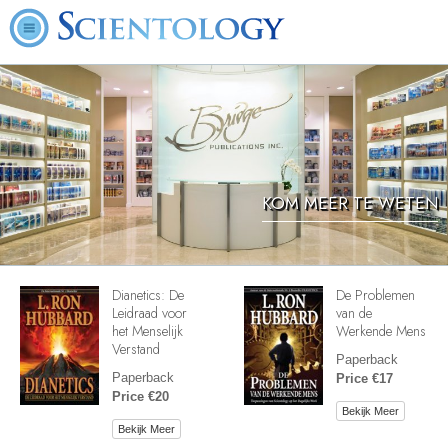
KOM MEER TE WETEN
Dianetics: De
De Problemen
Leidraad voor
van de
het Menselijk
Werkende Mens
Verstand
Paperback
Paperback
Price €17
Price €20
Bekijk Meer
Bekijk Meer