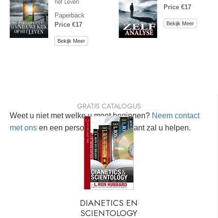
het Leven
Price €17
Paperback
Bekijk Meer
Price €17
Bekijk Meer
GRATIS CATALOGUS
Weet u niet met welke u moet beginnen?
Neem contact
met ons
en een persoonlijke consultant zal u helpen.
DIANETICS EN
SCIENTOLOGY