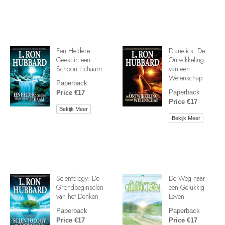
Een Heldere
Dianetics: De
Geest in een
Ontwikkeling
Schoon Lichaam
van een
Wetenschap
Paperback
Paperback
Price €17
Price €17
Bekijk Meer
Bekijk Meer
Scientology: De
De Weg naar
Grondbeginselen
een Gelukkig
van het Denken
Leven
Paperback
Paperback
Price €17
Price €17