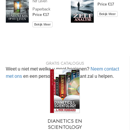
het Leven
Price €17
Paperback
Bekijk Meer
Price €17
Bekijk Meer
GRATIS CATALOGUS
Weet u niet met welke u moet beginnen?
Neem contact
met ons
en een persoonlijke consultant zal u helpen.
DIANETICS EN
SCIENTOLOGY