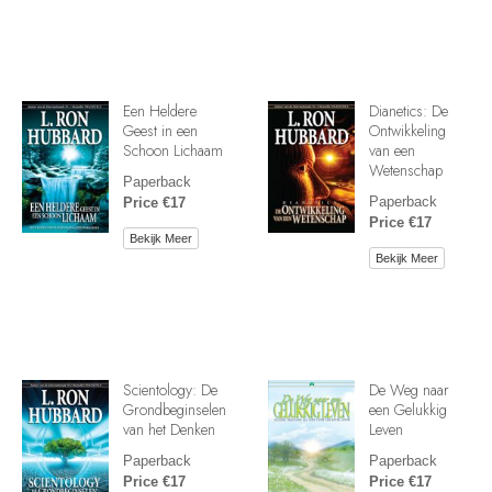
Een Heldere
Dianetics: De
Geest in een
Ontwikkeling
Schoon Lichaam
van een
Wetenschap
Paperback
Paperback
Price €17
Price €17
Bekijk Meer
Bekijk Meer
Scientology: De
De Weg naar
Grondbeginselen
een Gelukkig
van het Denken
Leven
Paperback
Paperback
Price €17
Price €17