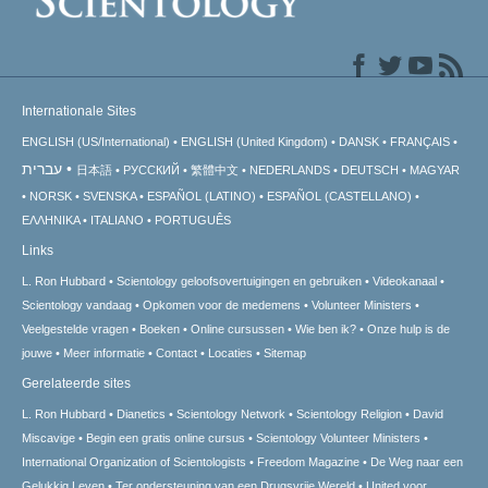
Internationale Sites
ENGLISH (US/International)
ENGLISH (United Kingdom)
DANSK
FRANÇAIS
עברית
日本語
РУССКИЙ
繁體中文
NEDERLANDS
DEUTSCH
MAGYAR
NORSK
SVENSKA
ESPAÑOL (LATINO)
ESPAÑOL (CASTELLANO)
ΕΛΛΗΝΙΚA
ITALIANO
PORTUGUÊS
Links
L. Ron Hubbard
Scientology geloofsovertuigingen en gebruiken
Videokanaal
Scientology vandaag
Opkomen voor de medemens
Volunteer Ministers
Veelgestelde vragen
Boeken
Online cursussen
Wie ben ik?
Onze hulp is de
jouwe
Meer informatie
Contact
Locaties
Sitemap
Gerelateerde sites
L. Ron Hubbard
Dianetics
Scientology Network
Scientology Religion
David
Miscavige
Begin een gratis online cursus
Scientology Volunteer Ministers
International Organization of Scientologists
Freedom Magazine
De Weg naar een
Gelukkig Leven
Ter ondersteuning van een Drugsvrije Wereld
United voor