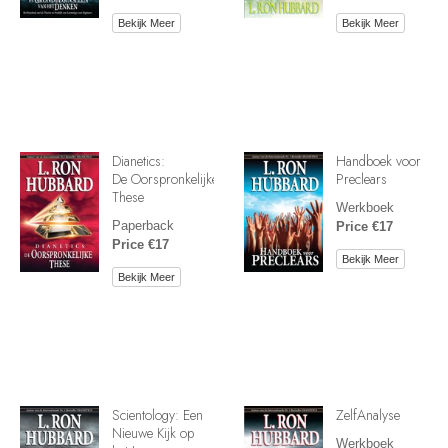
Bekijk Meer
Bekijk Meer
Dianetics:
Handboek voor
De Oorspronkelijke
Preclears
These
Werkboek
Paperback
Price €17
Price €17
Bekijk Meer
Bekijk Meer
Scientology: Een
ZelfAnalyse
Nieuwe Kijk op
Werkboek