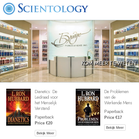
KOM MEER TE WETEN
Dianetics: De
De Problemen
Leidraad voor
van de
het Menselijk
Werkende Mens
Verstand
Paperback
Paperback
Price €17
Price €20
Bekijk Meer
Bekijk Meer