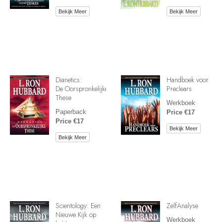
Bekijk Meer
Bekijk Meer
Dianetics:
Handboek voor
De Oorspronkelijke
Preclears
These
Werkboek
Paperback
Price €17
Price €17
Bekijk Meer
Bekijk Meer
Scientology: Een
ZelfAnalyse
Nieuwe Kijk op
Werkboek