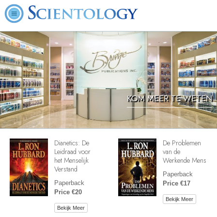
KOM MEER TE WETEN
Dianetics: De
De Problemen
Leidraad voor
van de
het Menselijk
Werkende Mens
Verstand
Paperback
Paperback
Price €17
Price €20
Bekijk Meer
Bekijk Meer