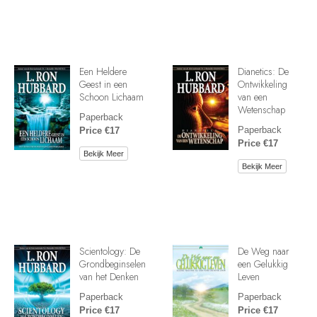
Een Heldere
Dianetics: De
Geest in een
Ontwikkeling
Schoon Lichaam
van een
Wetenschap
Paperback
Paperback
Price €17
Price €17
Bekijk Meer
Bekijk Meer
Scientology: De
De Weg naar
Grondbeginselen
een Gelukkig
van het Denken
Leven
Paperback
Paperback
Price €17
Price €17