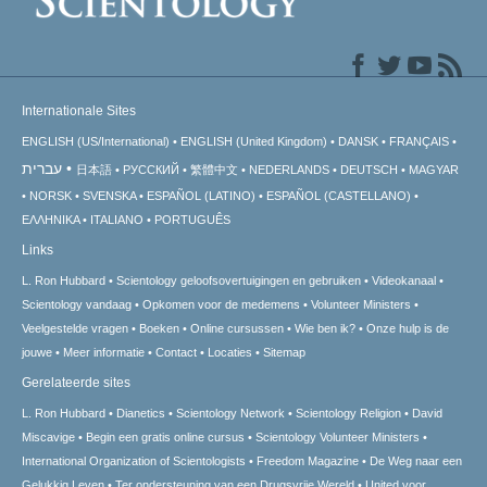
Internationale Sites
ENGLISH (US/International)
ENGLISH (United Kingdom)
DANSK
FRANÇAIS
עברית
日本語
РУССКИЙ
繁體中文
NEDERLANDS
DEUTSCH
MAGYAR
NORSK
SVENSKA
ESPAÑOL (LATINO)
ESPAÑOL (CASTELLANO)
ΕΛΛΗΝΙΚA
ITALIANO
PORTUGUÊS
Links
L. Ron Hubbard
Scientology geloofsovertuigingen en gebruiken
Videokanaal
Scientology vandaag
Opkomen voor de medemens
Volunteer Ministers
Veelgestelde vragen
Boeken
Online cursussen
Wie ben ik?
Onze hulp is de
jouwe
Meer informatie
Contact
Locaties
Sitemap
Gerelateerde sites
L. Ron Hubbard
Dianetics
Scientology Network
Scientology Religion
David
Miscavige
Begin een gratis online cursus
Scientology Volunteer Ministers
International Organization of Scientologists
Freedom Magazine
De Weg naar een
Gelukkig Leven
Ter ondersteuning van een Drugsvrije Wereld
United voor