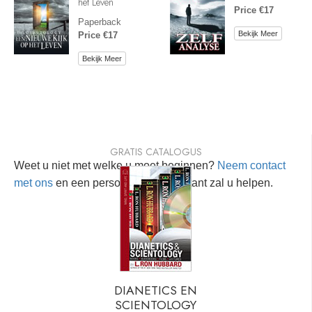
het Leven
Price €17
Paperback
Bekijk Meer
Price €17
Bekijk Meer
GRATIS CATALOGUS
Weet u niet met welke u moet beginnen?
Neem contact
met ons
en een persoonlijke consultant zal u helpen.
DIANETICS EN
SCIENTOLOGY