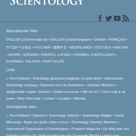
Internationale Sites
ENGLISH (US/International)
ENGLISH (United Kingdom)
DANSK
FRANÇAIS
עברית
日本語
РУССКИЙ
繁體中文
NEDERLANDS
DEUTSCH
MAGYAR
NORSK
SVENSKA
ESPAÑOL (LATINO)
ESPAÑOL (CASTELLANO)
ΕΛΛΗΝΙΚA
ITALIANO
PORTUGUÊS
Links
L. Ron Hubbard
Scientology geloofsovertuigingen en gebruiken
Videokanaal
Scientology vandaag
Opkomen voor de medemens
Volunteer Ministers
Veelgestelde vragen
Boeken
Online cursussen
Wie ben ik?
Onze hulp is de
jouwe
Meer informatie
Contact
Locaties
Sitemap
Gerelateerde sites
L. Ron Hubbard
Dianetics
Scientology Network
Scientology Religion
David
Miscavige
Begin een gratis online cursus
Scientology Volunteer Ministers
International Organization of Scientologists
Freedom Magazine
De Weg naar een
Gelukkig Leven
Ter ondersteuning van een Drugsvrije Wereld
United voor