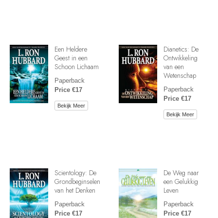
Een Heldere
Dianetics: De
Geest in een
Ontwikkeling
Schoon Lichaam
van een
Wetenschap
Paperback
Paperback
Price €17
Price €17
Bekijk Meer
Bekijk Meer
Scientology: De
De Weg naar
Grondbeginselen
een Gelukkig
van het Denken
Leven
Paperback
Paperback
Price €17
Price €17