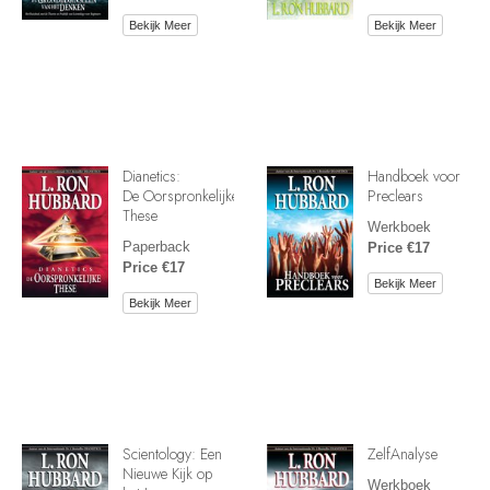
Bekijk Meer
Bekijk Meer
Dianetics:
Handboek voor
De Oorspronkelijke
Preclears
These
Werkboek
Paperback
Price €17
Price €17
Bekijk Meer
Bekijk Meer
Scientology: Een
ZelfAnalyse
Nieuwe Kijk op
Werkboek