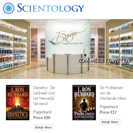
KOM MEER TE WETEN
Dianetics: De
De Problemen
Leidraad voor
van de
het Menselijk
Werkende Mens
Verstand
Paperback
Paperback
Price €17
Price €20
Bekijk Meer
Bekijk Meer