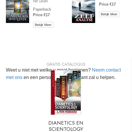
het Leven
Price €17
Paperback
Bekijk Meer
Price €17
Bekijk Meer
GRATIS CATALOGUS
Weet u niet met welke u moet beginnen?
Neem contact
met ons
en een persoonlijke consultant zal u helpen.
DIANETICS EN
SCIENTOLOGY