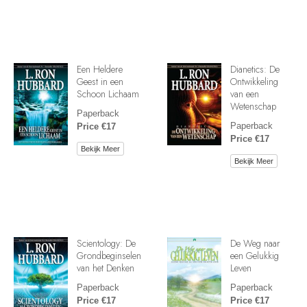
Een Heldere
Dianetics: De
Geest in een
Ontwikkeling
Schoon Lichaam
van een
Wetenschap
Paperback
Paperback
Price €17
Price €17
Bekijk Meer
Bekijk Meer
Scientology: De
De Weg naar
Grondbeginselen
een Gelukkig
van het Denken
Leven
Paperback
Paperback
Price €17
Price €17