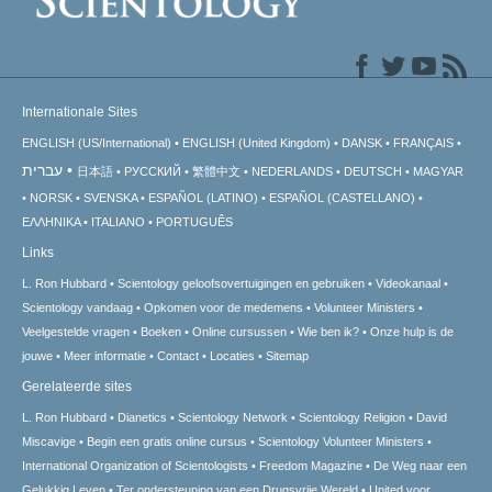
Internationale Sites
ENGLISH (US/International)
ENGLISH (United Kingdom)
DANSK
FRANÇAIS
עברית
日本語
РУССКИЙ
繁體中文
NEDERLANDS
DEUTSCH
MAGYAR
NORSK
SVENSKA
ESPAÑOL (LATINO)
ESPAÑOL (CASTELLANO)
ΕΛΛΗΝΙΚA
ITALIANO
PORTUGUÊS
Links
L. Ron Hubbard
Scientology geloofsovertuigingen en gebruiken
Videokanaal
Scientology vandaag
Opkomen voor de medemens
Volunteer Ministers
Veelgestelde vragen
Boeken
Online cursussen
Wie ben ik?
Onze hulp is de
jouwe
Meer informatie
Contact
Locaties
Sitemap
Gerelateerde sites
L. Ron Hubbard
Dianetics
Scientology Network
Scientology Religion
David
Miscavige
Begin een gratis online cursus
Scientology Volunteer Ministers
International Organization of Scientologists
Freedom Magazine
De Weg naar een
Gelukkig Leven
Ter ondersteuning van een Drugsvrije Wereld
United voor