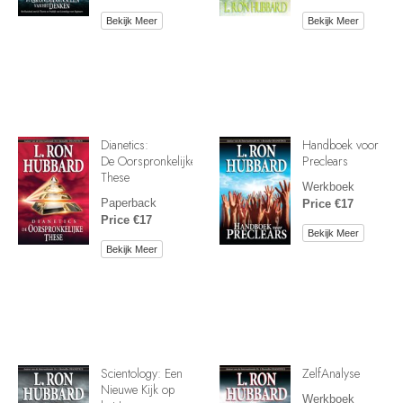
Bekijk Meer
Bekijk Meer
Dianetics:
Handboek voor
De Oorspronkelijke
Preclears
These
Werkboek
Paperback
Price €17
Price €17
Bekijk Meer
Bekijk Meer
Scientology: Een
ZelfAnalyse
Nieuwe Kijk op
Werkboek