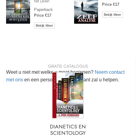
het Leven
Price €17
Paperback
Bekijk Meer
Price €17
Bekijk Meer
GRATIS CATALOGUS
Weet u niet met welke u moet beginnen?
Neem contact
met ons
en een persoonlijke consultant zal u helpen.
DIANETICS EN
SCIENTOLOGY