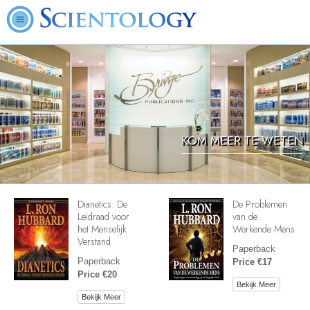
KOM MEER TE WETEN
Dianetics: De
De Problemen
Leidraad voor
van de
het Menselijk
Werkende Mens
Verstand
Paperback
Paperback
Price €17
Price €20
Bekijk Meer
Bekijk Meer