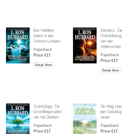
Een Heldere
Dianetics: De
Geest in een
Ontwikkeling
Schoon Lichaam
van een
Wetenschap
Paperback
Paperback
Price €17
Price €17
Bekijk Meer
Bekijk Meer
Scientology: De
De Weg naar
Grondbeginselen
een Gelukkig
van het Denken
Leven
Paperback
Paperback
Price €17
Price €17