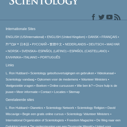
Internationale Sites
ENGLISH (US/International)
ENGLISH (United Kingdom)
DANSK
FRANÇAIS
עברית
日本語
РУССКИЙ
繁體中文
NEDERLANDS
DEUTSCH
MAGYAR
NORSK
SVENSKA
ESPAÑOL (LATINO)
ESPAÑOL (CASTELLANO)
ΕΛΛΗΝΙΚA
ITALIANO
PORTUGUÊS
Links
L. Ron Hubbard
Scientology geloofsovertuigingen en gebruiken
Videokanaal
Scientology vandaag
Opkomen voor de medemens
Volunteer Ministers
Veelgestelde vragen
Boeken
Online cursussen
Wie ben ik?
Onze hulp is de
jouwe
Meer informatie
Contact
Locaties
Sitemap
Gerelateerde sites
L. Ron Hubbard
Dianetics
Scientology Network
Scientology Religion
David
Miscavige
Begin een gratis online cursus
Scientology Volunteer Ministers
International Organization of Scientologists
Freedom Magazine
De Weg naar een
Gelukkig Leven
Ter ondersteuning van een Drugsvrije Wereld
United voor