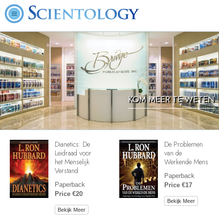
KOM MEER TE WETEN
Dianetics: De
De Problemen
Leidraad voor
van de
het Menselijk
Werkende Mens
Verstand
Paperback
Paperback
Price €17
Price €20
Bekijk Meer
Bekijk Meer