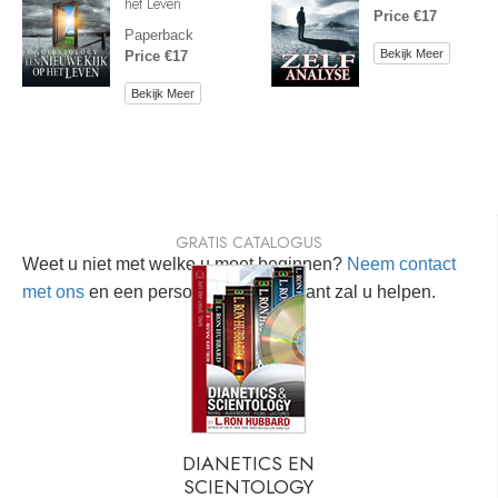
het Leven
Price €17
Paperback
Bekijk Meer
Price €17
Bekijk Meer
GRATIS CATALOGUS
Weet u niet met welke u moet beginnen?
Neem contact
met ons
en een persoonlijke consultant zal u helpen.
DIANETICS EN
SCIENTOLOGY