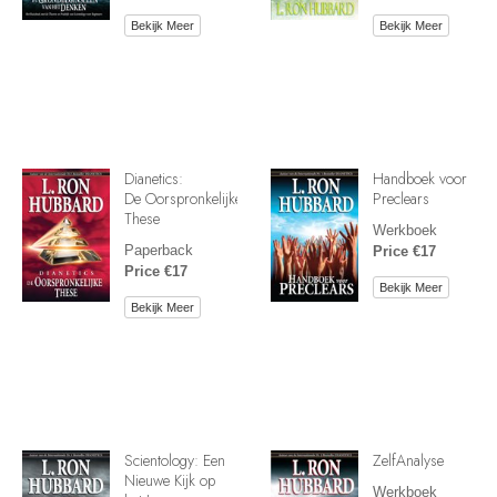
Bekijk Meer
Bekijk Meer
Dianetics:
Handboek voor
De Oorspronkelijke
Preclears
These
Werkboek
Paperback
Price €17
Price €17
Bekijk Meer
Bekijk Meer
Scientology: Een
ZelfAnalyse
Nieuwe Kijk op
Werkboek