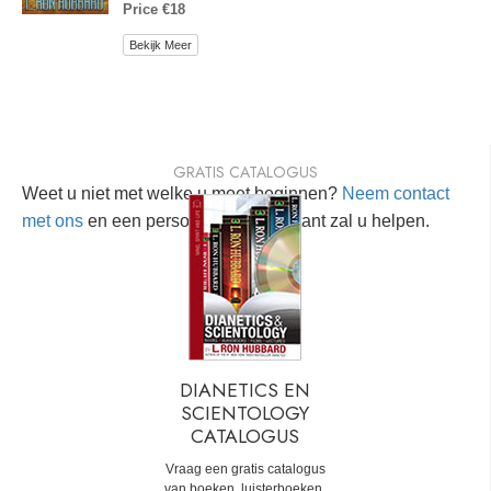
Price €18
Bekijk Meer
GRATIS CATALOGUS
Weet u niet met welke u moet beginnen?
Neem contact
met ons
en een persoonlijke consultant zal u helpen.
DIANETICS EN
SCIENTOLOGY
CATALOGUS
Vraag een gratis catalogus
van boeken, luisterboeken,