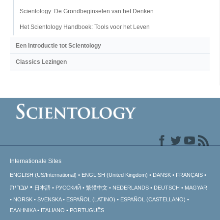
Scientology: De Grondbeginselen van het Denken
Het Scientology Handboek: Tools voor het Leven
Een Introductie tot Scientology
Classics Lezingen
Internationale Sites
ENGLISH (US/International)
ENGLISH (United Kingdom)
DANSK
FRANÇAIS
עברית
日本語
РУССКИЙ
繁體中文
NEDERLANDS
DEUTSCH
MAGYAR
NORSK
SVENSKA
ESPAÑOL (LATINO)
ESPAÑOL (CASTELLANO)
ΕΛΛΗΝΙΚA
ITALIANO
PORTUGUÊS