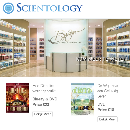
KOM MEER TE WETEN
Hoe Dianetics
De Weg naar
wordt gebruikt
een Gelukkig
Leven
Blu-ray & DVD
DVD
Price €23
Price €18
Bekijk Meer
Bekijk Meer