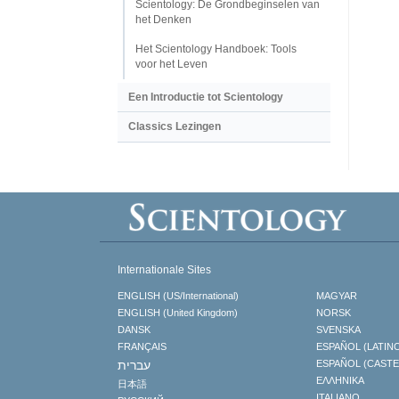
Scientology: De Grondbeginselen van
het Denken
Het Scientology Handboek: Tools
voor het Leven
Een Introductie tot Scientology
Classics Lezingen
Internationale Sites
ENGLISH (US/International)
MAGYAR
ENGLISH (United Kingdom)
NORSK
DANSK
SVENSKA
FRANÇAIS
ESPAÑOL (LATIN
עברית
ESPAÑOL (CAST
ΕΛΛΗΝΙΚA
日本語
ITALIANO