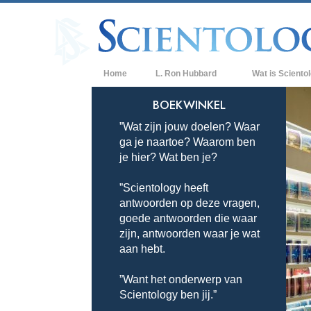
Home
L. Ron Hubbard
Wat is Sciento
Overtuigingen & P
BOEKWINKEL
”Wat zijn jouw doelen? Waar
De Credo’s en Co
ga je naartoe? Waarom ben
Wat scientologen
je hier? Wat ben je?
Scientology
”Scientology heeft
Maak kennis met 
antwoorden op deze vragen,
Binnen in een Ker
goede antwoorden die waar
zijn, antwoorden waar je wat
De Grondbeginsel
aan hebt.
Een Inleiding tot 
”Want het onderwerp van
Scientology ben jij.”
Liefde en Haat –
Wat is Grootheid?