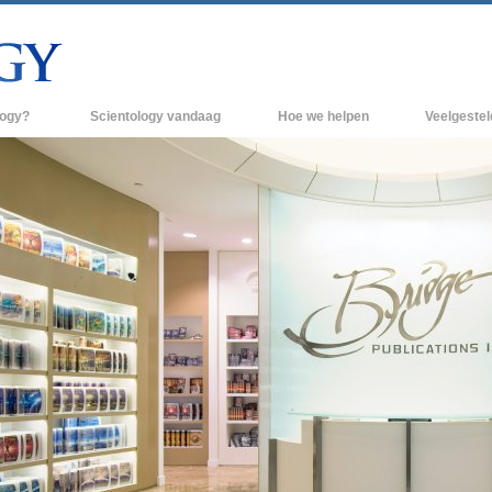
logy?
Scientology vandaag
Hoe we helpen
Veelgeste
raktijken
Scientology Kerken
Achtergrond 
des van Scientology
Nieuwe Scientology Kerken
Binnen in een
 zeggen over
Hogere Organisaties
De organisati
Flag Land Base
een scientoloog
Freewinds
k
Scientology beschikbaar maken voor de
en van Scientology
hele wereld
Dianetics
David Miscavige - Kerkelijk Leider van
Scientology