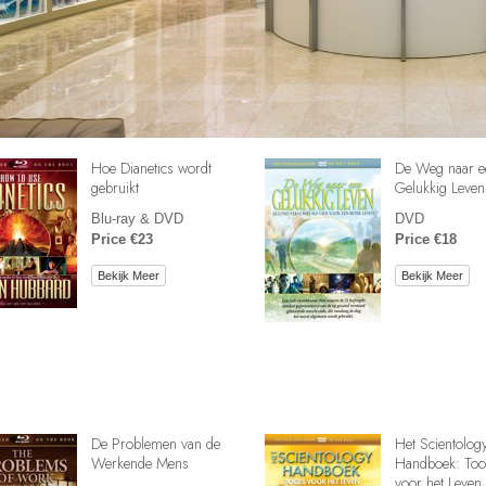
Hoe Dianetics wordt
De Weg naar e
gebruikt
Gelukkig Leven
Blu-ray & DVD
DVD
Price €23
Price €18
Bekijk Meer
Bekijk Meer
De Problemen van de
Het Scientolog
Werkende Mens
Handboek: Too
voor het Leven