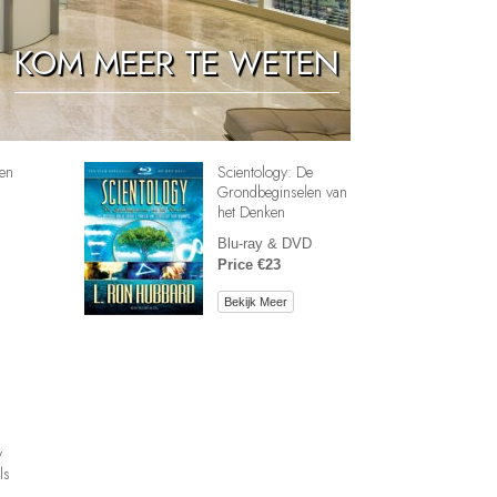
Oplossingen voor het Drugsprobleem
KOM MEER TE WETEN
Kinderen
Hulpmiddelen bij het Dagelijks Werk
Ethiek en de Condities
en
Scientology: De
De Oorzaak van Onderdrukking
Grondbeginselen van
het Denken
Feitenonderzoek
Blu-ray & DVD
Price €23
De Grondbeginselen van Organiseren
Bekijk Meer
De Grondslagen van Public Relations
Taakstellingen en Doelen
De Technologie van Studeren
Communicatie
y
ls