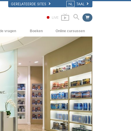
GERELATEERDE SITES
NL
TAAL
LIVE
lde vragen
Boeken
Online cursussen
en Grondbeginselen
Hoe men Conflicten moet oplossen
Beginnersboeken
 Kerk
De Drijfveren van het Bestaan
Luisterboeken
e van Scientology
De Componenten van Begrip
Introductielezingen
Oplossingen voor een Gevaarlijke
Films
Omgeving
Assisten voor Ziektes en Verwondingen
Integriteit en Eerlijkheid
Het Huwelijk
De Toonschaal van Emoties