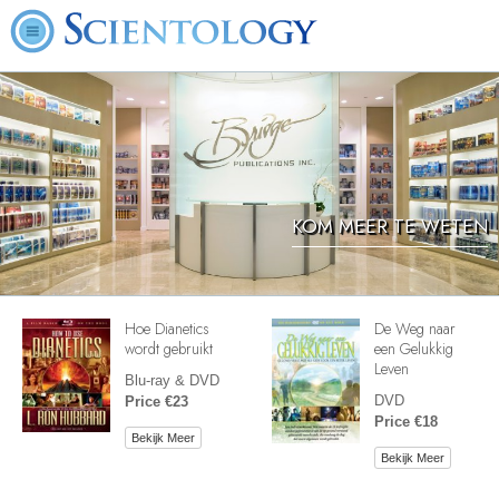
KOM MEER TE WETEN
Hoe Dianetics
De Weg naar
wordt gebruikt
een Gelukkig
Leven
Blu-ray & DVD
DVD
Price €23
Price €18
Bekijk Meer
Bekijk Meer