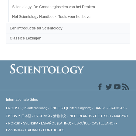
Scientology: De Grondbeginselen van het Denken
Het Scientology Handboek: Tools voor het Leven
Een Introductie tot Scientology
Classics Lezingen
Internationale Sites
ENGLISH (US/International)
ENGLISH (United Kingdom)
DANSK
FRANÇAIS
עברית
日本語
РУССКИЙ
繁體中文
NEDERLANDS
DEUTSCH
MAGYAR
NORSK
SVENSKA
ESPAÑOL (LATINO)
ESPAÑOL (CASTELLANO)
ΕΛΛΗΝΙΚA
ITALIANO
PORTUGUÊS