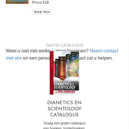
Price €18
Bekijk Meer
GRATIS CATALOGUS
Weet u niet met welke u moet beginnen?
Neem contact
met ons
en een persoonlijke consultant zal u helpen.
DIANETICS EN
SCIENTOLOGY
CATALOGUS
Vraag een gratis catalogus
van boeken, luisterboeken,