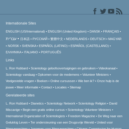
Internationale Sites
ENGLISH (US/International)
ENGLISH (United Kingdom)
DANSK
FRANÇAIS
עברית
日本語
РУССКИЙ
繁體中文
NEDERLANDS
DEUTSCH
MAGYAR
NORSK
SVENSKA
ESPAÑOL (LATINO)
ESPAÑOL (CASTELLANO)
ΕΛΛΗΝΙΚA
ITALIANO
PORTUGUÊS
Links
L. Ron Hubbard
Scientology geloofsovertuigingen en gebruiken
Videokanaal
Scientology vandaag
Opkomen voor de medemens
Volunteer Ministers
Veelgestelde vragen
Boeken
Online cursussen
Wie ben ik?
Onze hulp is de
jouwe
Meer informatie
Contact
Locaties
Sitemap
Gerelateerde sites
L. Ron Hubbard
Dianetics
Scientology Network
Scientology Religion
David
Miscavige
Begin een gratis online cursus
Scientology Volunteer Ministers
International Organization of Scientologists
Freedom Magazine
De Weg naar een
Gelukkig Leven
Ter ondersteuning van een Drugsvrije Wereld
United voor
Mensenrechten
Jongeren voor Mensenrechten
Citizens Commission for Human