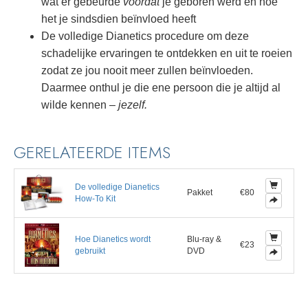
wat er gebeurde
voordat
je geboren werd en hoe
het je sindsdien beïnvloed heeft
De volledige Dianetics procedure om deze
schadelijke ervaringen te ontdekken en uit te roeien
zodat ze jou nooit meer zullen beïnvloeden.
Daarmee onthul je die ene persoon die je altijd al
wilde kennen –
jezelf.
GERELATEERDE ITEMS
De volledige Dianetics
Pakket
€80
How-To Kit
Hoe Dianetics wordt
Blu-ray &
€23
gebruikt
DVD