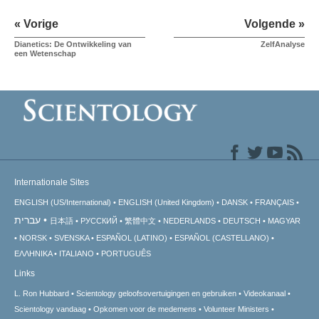
« Vorige
Volgende »
Dianetics: De Ontwikkeling van
ZelfAnalyse
een Wetenschap
Internationale Sites
ENGLISH (US/International)
ENGLISH (United Kingdom)
DANSK
FRANÇAIS
עברית
日本語
РУССКИЙ
繁體中文
NEDERLANDS
DEUTSCH
MAGYAR
NORSK
SVENSKA
ESPAÑOL (LATINO)
ESPAÑOL (CASTELLANO)
ΕΛΛΗΝΙΚA
ITALIANO
PORTUGUÊS
Links
L. Ron Hubbard
Scientology geloofsovertuigingen en gebruiken
Videokanaal
Scientology vandaag
Opkomen voor de medemens
Volunteer Ministers