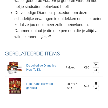
wat er gebeurde
voordat
je geboren werd en hoe
het je sindsdien beïnvloed heeft
De volledige Dianetics procedure om deze
schadelijke ervaringen te ontdekken en uit te roeien
zodat ze jou nooit meer zullen beïnvloeden.
Daarmee onthul je die ene persoon die je altijd al
wilde kennen –
jezelf.
GERELATEERDE ITEMS
De volledige Dianetics
Pakket
€80
How-To Kit
Hoe Dianetics wordt
Blu-ray &
€23
gebruikt
DVD