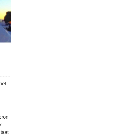
het
bron
k
taat