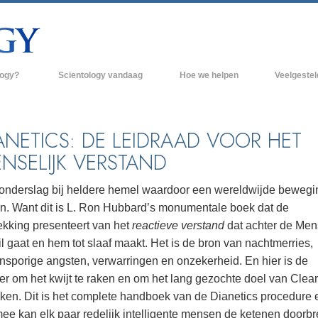
logy?
Scientology vandaag
Hoe we helpen
Veelgeste
raktijken
Scientology Kerken
Achtergrond 
des van Scientology
Nieuwe Scientology Kerken
Binnen in een
ANETICS: DE LEIDRAAD VOOR HET
NSELIJK VERSTAND
 zeggen over
Hogere Organisaties
De organisati
Flag Land Base
onderslag bij heldere hemel waardoor een wereldwijde bewegi
een scientoloog
n. Want dit is L. Ron Hubbard’s monumentale boek dat de
Freewinds
k
ekking presenteert van het
reactieve verstand
dat achter de Men
Scientology beschikbaar maken voor de
l gaat en hem tot slaaf maakt. Het is de bron van nachtmerries,
en van Scientology
hele wereld
ensporige angsten, verwarringen en onzekerheid. En hier is de
Dianetics
David Miscavige - Kerkelijk Leider van
r om het kwijt te raken en om het lang gezochte doel van Clear
Scientology
iken. Dit is het complete handboek van de Dianetics procedure 
mee kan elk paar redelijk intelligente mensen de ketenen doorb