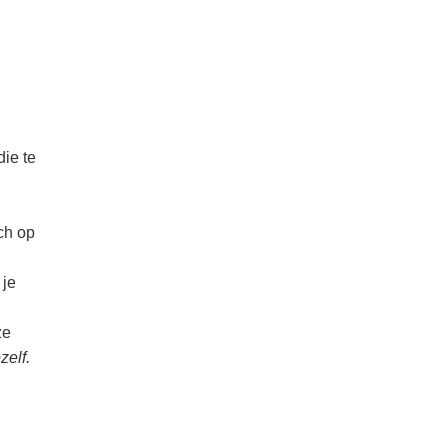
die te
ch op
 je
ze
zelf.