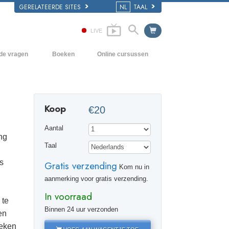
GERELATEERDE SITES
NL
TAAL
LIVE
lde vragen
Boeken
Online cursussen
en Grondbeginselen
Hoe men Conflicten moet oplossen
Beginnersboeken
 Kerk
De Drijfveren van het Bestaan
Luisterboeken
Koop
€20
e van Scientology
De Componenten van Begrip
Introductielezingen
Aantal
Oplossingen voor een Gevaarlijke
Films
ng
Omgeving
Taal
Assisten voor Ziektes en Verwondingen
s
Gratis verzending
Kom nu in
Integriteit en Eerlijkheid
aanmerking voor gratis verzending.
In voorraad
Het Huwelijk
 te
Binnen 24 uur verzonden
en
De Toonschaal van Emoties
reken