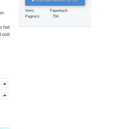
VOEG AAN WAGENTJE TOE
Oplossingen voor het Drugsprobleem
Vorm:
Paperback
en
Kinderen
Pagina’s:
704
Hulpmiddelen bij het Dagelijks Werk
r het
 ooit
Ethiek en de Condities
De Oorzaak van Onderdrukking
Feitenonderzoek
De Grondbeginselen van Organiseren
De Grondslagen van Public Relations
Taakstellingen en Doelen
De Technologie van Studeren
Communicatie