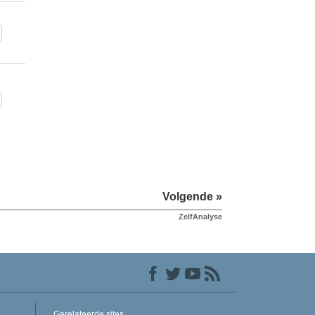
Volgende »
ZelfAnalyse
Gerelateerde sites