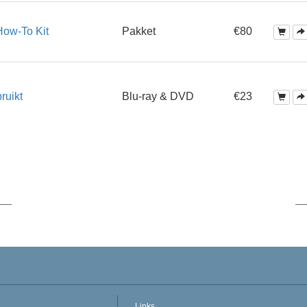
How-To Kit
Pakket
€80
ruikt
Blu-ray & DVD
€23
Links