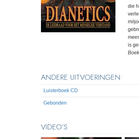
die 
verl
milj
gebr
meest
is ge
Boek
ANDERE UITVOERINGEN:
Luisterboek CD
Gebonden
VIDEO’S