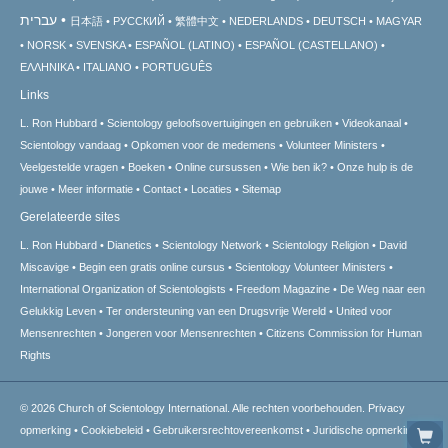
עברית
日本語
РУССКИЙ
繁體中文
NEDERLANDS
DEUTSCH
MAGYAR
NORSK
SVENSKA
ESPAÑOL (LATINO)
ESPAÑOL (CASTELLANO)
ΕΛΛΗΝΙΚA
ITALIANO
PORTUGUÊS
Links
L. Ron Hubbard
Scientology geloofsovertuigingen en gebruiken
Videokanaal
Scientology vandaag
Opkomen voor de medemens
Volunteer Ministers
Veelgestelde vragen
Boeken
Online cursussen
Wie ben ik?
Onze hulp is de
jouwe
Meer informatie
Contact
Locaties
Sitemap
Gerelateerde sites
L. Ron Hubbard
Dianetics
Scientology Network
Scientology Religion
David
Miscavige
Begin een gratis online cursus
Scientology Volunteer Ministers
International Organization of Scientologists
Freedom Magazine
De Weg naar een
Gelukkig Leven
Ter ondersteuning van een Drugsvrije Wereld
United voor
Mensenrechten
Jongeren voor Mensenrechten
Citizens Commission for Human
Rights
© 2026
Church of Scientology International.
Alle rechten voorbehouden.
Privacy
opmerking
•
Cookiebeleid
•
Gebruikersrechtovereenkomst
•
Juridische opmerking