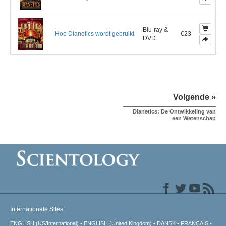
Blu-ray &
Hoe Dianetics wordt gebruikt
€23
DVD
Volgende »
Dianetics: De Ontwikkeling van
een Wetenschap
Internationale Sites
ENGLISH (US/International)
ENGLISH (United Kingdom)
DANSK
FRANÇAIS