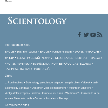
Mens
Internationale Sites
ENGLISH (US/International)
ENGLISH (United Kingdom)
DANSK
FRANÇAIS
עברית
日本語
РУССКИЙ
繁體中文
NEDERLANDS
DEUTSCH
MAGYAR
NORSK
SVENSKA
ESPAÑOL (LATINO)
ESPAÑOL (CASTELLANO)
ΕΛΛΗΝΙΚA
ITALIANO
PORTUGUÊS
Links
L. Ron Hubbard
Scientology geloofsovertuigingen en gebruiken
Videokanaal
Scientology vandaag
Opkomen voor de medemens
Volunteer Ministers
Veelgestelde vragen
Boeken
Online cursussen
Wie ben ik?
Onze hulp is de
jouwe
Meer informatie
Contact
Locaties
Sitemap
Gerelateerde sites