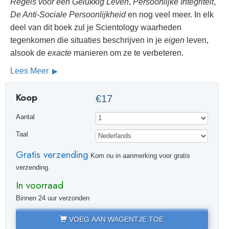
Regels voor een Gelukkig Leven
,
Persoonlijke Integriteit
,
De Anti-Sociale Persoonlijkheid
en nog veel meer. In elk
deel van dit boek zul je Scientology waarheden
tegenkomen die situaties beschrijven in je
eigen
leven,
alsook de
exacte
manieren om ze te verbeteren.
Lees Meer
Koop
€17
Aantal
Taal
Gratis verzending
Kom nu in aanmerking voor gratis
verzending.
In voorraad
Binnen 24 uur verzonden
VOEG AAN WAGENTJE TOE