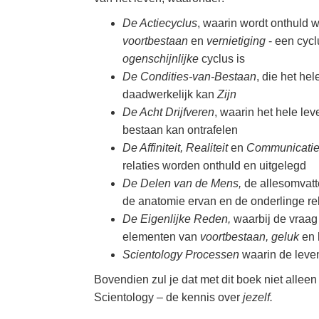
De Actiecyclus
, waarin wordt onthuld 
voortbestaan
en
vernietiging
- een cycl
ogenschijnlijke
cyclus is
De Condities-van-Bestaan
, die het h
daadwerkelijk kan
Zijn
De Acht Drijfveren
, waarin het hele le
bestaan kan ontrafelen
De Affiniteit, Realiteit
en
Communicatie
relaties worden onthuld en uitgelegd
De Delen van de Mens,
de allesomvatt
de anatomie ervan en de onderlinge rel
De Eigenlijke Reden,
waarbij de vraag
elementen van
voortbestaan, geluk
en 
Scientology Processen
waarin de leven
Bovendien zul je dat met dit boek niet alleen 
Scientology – de kennis over
jezelf.