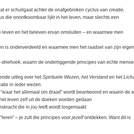
wat er schuilgaat achter de onafgebroken cyclus van
creatie,
us die onontkoombaar lijkt in het leven, maar slechts een
ele leven en het beleven ervan omsluiten – en waarmee men
ven is onderverdeeld en waarmee men het raadsel van zijn eige
-driehoek
, waarin de onderliggende principes van echte mensel
ende uitleg over het
Spirituele Wezen, het Verstand
en het
Lich
atie in ieder wezen
 “waar het allemaal om draait” wordt beantwoord en waarin de 
het
leven
zelf uit de doeken worden gedaan
skracht die in
jou
leeft wordt losgemaakt
“leren” – je zult die principes voor
jezelf
ontdekken.
Want dit is