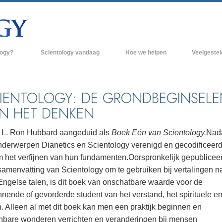
logy?
Scientology vandaag
Hoe we helpen
Veelgeste
raktijken
Scientology Kerken
Achtergrond 
des van Scientology
Nieuwe Scientology Kerken
Binnen in een
IENTOLOGY: DE GRONDBEGINSELE
N HET DENKEN
 zeggen over
Hogere Organisaties
De organisati
Flag Land Base
 L. Ron Hubbard aangeduid als
Boek Eén van Scientology.
Nada
een scientoloog
nderwerpen Dianetics en Scientology verenigd en gecodificeer
Freewinds
k
 het verfijnen van hun fundamenten.
Oorspronkelijk gepubliceer
Scientology beschikbaar maken voor de
samenvatting van Scientology om te gebruiken bij vertalingen n
en van Scientology
hele wereld
Engelse talen, is dit boek van onschatbare waarde voor de
Dianetics
David Miscavige - Kerkelijk Leider van
nende of gevorderde student van het verstand, het spirituele en
Scientology
. Alleen al met dit boek kan men een praktijk beginnen en
jnbare wonderen verrichten en veranderingen bij mensen