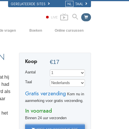
GERELATEERDE SITES
NL
TAAL
LIVE
lde vragen
Boeken
Online cursussen
en Grondbeginselen
Hoe men Conflicten moet oplossen
Beginnersboeken
 Kerk
De Drijfveren van het Bestaan
Luisterboeken
N
Koop
€17
e van Scientology
De Componenten van Begrip
Introductielezingen
Aantal
Oplossingen voor een Gevaarlijke
Films
t hij
Omgeving
Taal
d had
Assisten voor Ziektes en Verwondingen
d als
Gratis verzending
Kom nu in
aar
Integriteit en Eerlijkheid
aanmerking voor gratis verzending.
In voorraad
Het Huwelijk
 het
Binnen 24 uur verzonden
De Toonschaal van Emoties