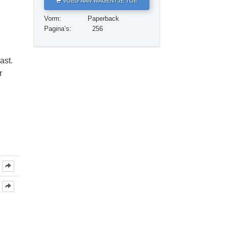
VOEG AAN WAGENTJE TOE
Oplossingen voor het Drugsprobleem
Vorm:
Paperback
Kinderen
Pagina’s:
256
Hulpmiddelen bij het Dagelijks Werk
ast.
Ethiek en de Condities
r
De Oorzaak van Onderdrukking
Feitenonderzoek
De Grondbeginselen van Organiseren
De Grondslagen van Public Relations
Taakstellingen en Doelen
De Technologie van Studeren
Communicatie