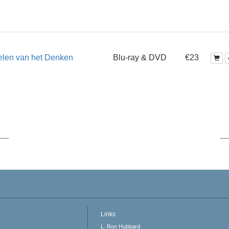
elen van het Denken
Blu-ray & DVD
€23
Links
L. Ron Hubbard