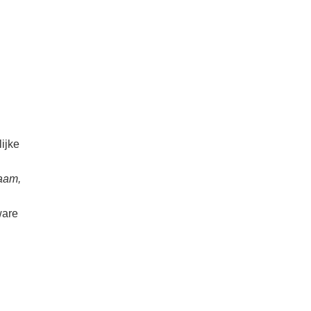
n
ijke
aam,
ware