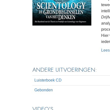
tewe
intel
Drij
anal
proc
Hier
ieder
Lees
ANDERE UITVOERINGEN:
Luisterboek CD
Gebonden
VIDEO’S