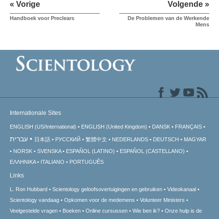
« Vorige
Volgende »
Handboek voor Preclears
De Problemen van de Werkende
Mens
Internationale Sites
ENGLISH (US/International)
ENGLISH (United Kingdom)
DANSK
FRANÇAIS
עברית
日本語
РУССКИЙ
繁體中文
NEDERLANDS
DEUTSCH
MAGYAR
NORSK
SVENSKA
ESPAÑOL (LATINO)
ESPAÑOL (CASTELLANO)
ΕΛΛΗΝΙΚA
ITALIANO
PORTUGUÊS
Links
L. Ron Hubbard
Scientology geloofsovertuigingen en gebruiken
Videokanaal
Scientology vandaag
Opkomen voor de medemens
Volunteer Ministers
Veelgestelde vragen
Boeken
Online cursussen
Wie ben ik?
Onze hulp is de