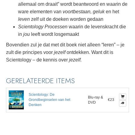
allemaal om draait” wordt beantwoord en waarin de
ware elementen van
voortbestaan, geluk
en het
leven
zelf uit de doeken worden gedaan
Scientology Processen
waarin de levenskracht die
in
jou
leeft wordt losgemaakt
Bovendien zul je dat met dit boek niet alleen “leren” – je
zult die principes voor
jezelf
ontdekken.
Want dit is
Scientology – de kennis over
jezelf.
GERELATEERDE ITEMS
Scientology: De
Blu-ray &
Grondbeginselen van het
€23
DVD
Denken