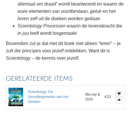
allemaal om draait” wordt beantwoord en waarin de
ware elementen van
voortbestaan, geluk
en het
leven
zelf uit de doeken worden gedaan
Scientology Processen
waarin de levenskracht die
in
jou
leeft wordt losgemaakt
Bovendien zul je dat met dit boek niet alleen “leren” – je
zult die principes voor
jezelf
ontdekken.
Want dit is
Scientology – de kennis over
jezelf.
GERELATEERDE ITEMS
Scientology: De
Blu-ray &
Grondbeginselen van het
€23
DVD
Denken