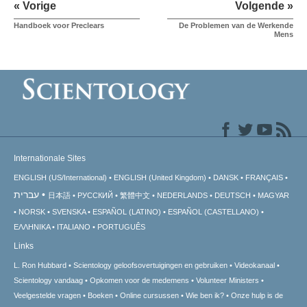
« Vorige
Volgende »
Handboek voor Preclears
De Problemen van de Werkende
Mens
Internationale Sites
ENGLISH (US/International)
ENGLISH (United Kingdom)
DANSK
FRANÇAIS
עברית
日本語
РУССКИЙ
繁體中文
NEDERLANDS
DEUTSCH
MAGYAR
NORSK
SVENSKA
ESPAÑOL (LATINO)
ESPAÑOL (CASTELLANO)
ΕΛΛΗΝΙΚA
ITALIANO
PORTUGUÊS
Links
L. Ron Hubbard
Scientology geloofsovertuigingen en gebruiken
Videokanaal
Scientology vandaag
Opkomen voor de medemens
Volunteer Ministers
Veelgestelde vragen
Boeken
Online cursussen
Wie ben ik?
Onze hulp is de