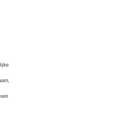
n
ijke
aam,
ware