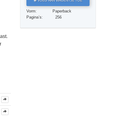
VOEG AAN WAGENTJE TOE
Oplossingen voor het Drugsprobleem
Vorm:
Paperback
Kinderen
Pagina’s:
256
Hulpmiddelen bij het Dagelijks Werk
ast.
Ethiek en de Condities
r
De Oorzaak van Onderdrukking
Feitenonderzoek
De Grondbeginselen van Organiseren
De Grondslagen van Public Relations
Taakstellingen en Doelen
De Technologie van Studeren
Communicatie