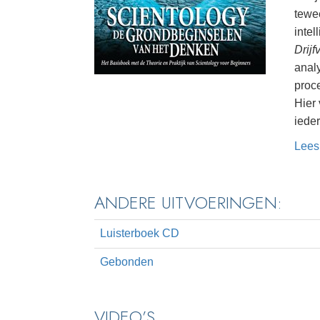
tewe
intel
Drij
anal
proc
Hier
ieder
Lees
ANDERE UITVOERINGEN:
Luisterboek CD
Gebonden
VIDEO’S