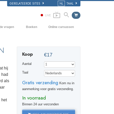
GERELATEERDE SITES
NL
TAAL
LIVE
lde vragen
Boeken
Online cursussen
en Grondbeginselen
Hoe men Conflicten moet oplossen
Beginnersboeken
 Kerk
De Drijfveren van het Bestaan
Luisterboeken
N
Koop
€17
e van Scientology
De Componenten van Begrip
Introductielezingen
Aantal
Oplossingen voor een Gevaarlijke
Films
t hij
Omgeving
Taal
d had
Assisten voor Ziektes en Verwondingen
d als
Gratis verzending
Kom nu in
aar
Integriteit en Eerlijkheid
aanmerking voor gratis verzending.
In voorraad
Het Huwelijk
 het
Binnen 24 uur verzonden
De Toonschaal van Emoties