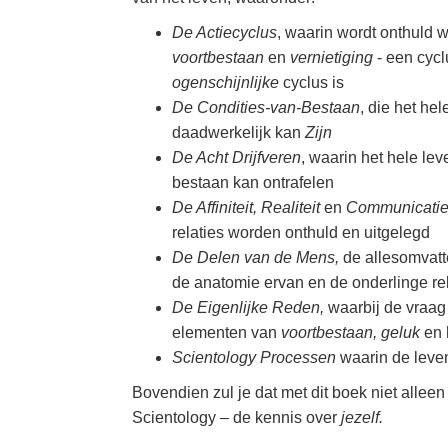
De Actiecyclus
, waarin wordt onthuld 
voortbestaan
en
vernietiging
- een cycl
ogenschijnlijke
cyclus is
De Condities-van-Bestaan
, die het h
daadwerkelijk kan
Zijn
De Acht Drijfveren
, waarin het hele le
bestaan kan ontrafelen
De Affiniteit, Realiteit
en
Communicatie
relaties worden onthuld en uitgelegd
De Delen van de Mens,
de allesomvatt
de anatomie ervan en de onderlinge rel
De Eigenlijke Reden,
waarbij de vraag
elementen van
voortbestaan, geluk
en 
Scientology Processen
waarin de leven
Bovendien zul je dat met dit boek niet alleen 
Scientology – de kennis over
jezelf.