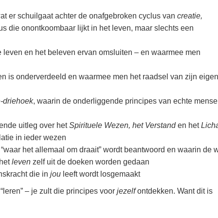
wat er schuilgaat achter de onafgebroken cyclus van
creatie,
us die onontkoombaar lijkt in het leven, maar slechts een
ele leven en het beleven ervan omsluiten – en waarmee men
ven is onderverdeeld en waarmee men het raadsel van zijn eige
-driehoek
, waarin de onderliggende principes van echte mensel
ende uitleg over het
Spirituele Wezen, het Verstand
en het
Lich
atie in ieder wezen
 “waar het allemaal om draait” wordt beantwoord en waarin de 
het
leven
zelf uit de doeken worden gedaan
skracht die in
jou
leeft wordt losgemaakt
“leren” – je zult die principes voor
jezelf
ontdekken.
Want dit is