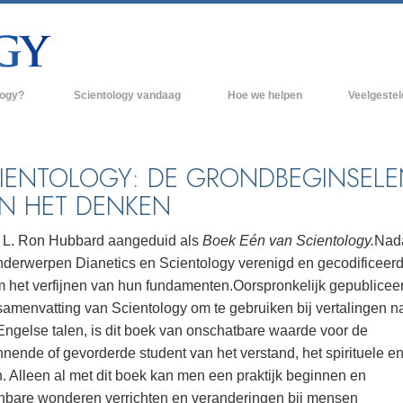
logy?
Scientology vandaag
Hoe we helpen
Veelgeste
raktijken
Scientology Kerken
Achtergrond 
des van Scientology
Nieuwe Scientology Kerken
Binnen in een
IENTOLOGY: DE GRONDBEGINSELE
N HET DENKEN
 zeggen over
Hogere Organisaties
De organisati
Flag Land Base
 L. Ron Hubbard aangeduid als
Boek Eén van Scientology.
Nada
een scientoloog
nderwerpen Dianetics en Scientology verenigd en gecodificeer
Freewinds
k
 het verfijnen van hun fundamenten.
Oorspronkelijk gepubliceer
Scientology beschikbaar maken voor de
samenvatting van Scientology om te gebruiken bij vertalingen n
en van Scientology
hele wereld
Engelse talen, is dit boek van onschatbare waarde voor de
Dianetics
David Miscavige - Kerkelijk Leider van
nende of gevorderde student van het verstand, het spirituele en
Scientology
. Alleen al met dit boek kan men een praktijk beginnen en
jnbare wonderen verrichten en veranderingen bij mensen