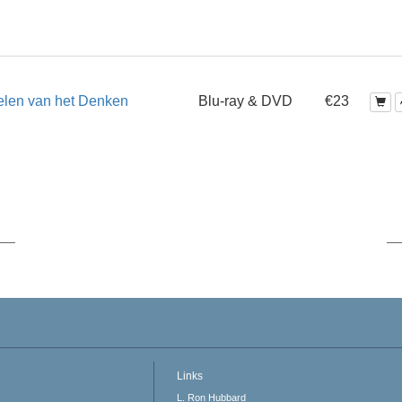
elen van het Denken
Blu-ray & DVD
€23
Links
L. Ron Hubbard